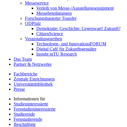
Messeservice
Verleih von Messe-/Ausstellungsequipment
Messebeteiligungen
Forschungsbasierter Transfer
ODPfalz
Demokratie: Geschichte. Gegenwart! Zukunft?
CitizenScience
Veranstaltungsreihen
Technologie- und InnovationsFORUM
Digital Café für Zukunftsgestalter
Insight inTU Research
Das Team
Partner & Netzwerke
Fachbereiche
Zentrale Einrichtungen
Universitätsbibliothek
Presse
Informationen für
Studieninteressierte
Fernstudieninteressierte
Studierende
Fernstudierende
Beschäftigte