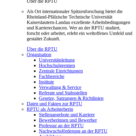
Über die RPTU
Als Ort internationaler Spitzenforschung bietet die
Rheinland-Pfälzische Technische Universität
Kaiserslautern-Landau exzellente Arbeitsbedingungen
und Karrierechancen. Wer an der RPTU studiert,
forscht oder arbeitet, erlebt ein weltoffenes Umfeld und
gestaltet Zukunft.
Über die RPTU
Organisation
Universitätsleitung
Hochschulgremien
Zentrale Einrichtungen
Fachbereiche
Institute
Verwaltung & Service
Referate und Stabsstellen
Gesetze, Satzungen & Richtlinien
Daten und Fakten zur RPTU
RPTU als Arbeitgeberin
Stellenangebote und Karriere
Bewerberinnen und Bewerber
Professur an der RPTU
Nachwuchsförderung an der RPTU