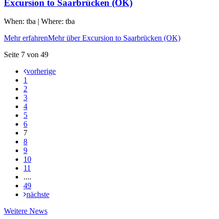
Excursion to Saarbrücken (OK)
When: tba | Where: tba
Mehr erfahren
Mehr über Excursion to Saarbrücken (OK)
Seite 7 von 49
vorherige
1
2
3
4
5
6
7
8
9
10
11
....
49
nächste
Weitere
Weitere News