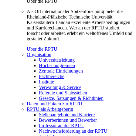
Über die RPTU
Als Ort internationaler Spitzenforschung bietet die
Rheinland-Pfälzische Technische Universität
Kaiserslautern-Landau exzellente Arbeitsbedingungen
und Karrierechancen. Wer an der RPTU studiert,
forscht oder arbeitet, erlebt ein weltoffenes Umfeld und
gestaltet Zukunft.
Über die RPTU
Organisation
Universitätsleitung
Hochschulgremien
Zentrale Einrichtungen
Fachbereiche
Institute
Verwaltung & Service
Referate und Stabsstellen
Gesetze, Satzungen & Richtlinien
Daten und Fakten zur RPTU
RPTU als Arbeitgeberin
Stellenangebote und Karriere
Bewerberinnen und Bewerber
Professur an der RPTU
Nachwuchsförderung an der RPTU