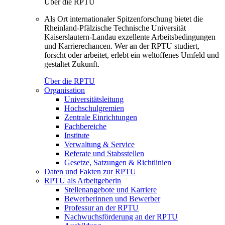
Über die RPTU
Als Ort internationaler Spitzenforschung bietet die
Rheinland-Pfälzische Technische Universität
Kaiserslautern-Landau exzellente Arbeitsbedingungen
und Karrierechancen. Wer an der RPTU studiert,
forscht oder arbeitet, erlebt ein weltoffenes Umfeld und
gestaltet Zukunft.
Über die RPTU
Organisation
Universitätsleitung
Hochschulgremien
Zentrale Einrichtungen
Fachbereiche
Institute
Verwaltung & Service
Referate und Stabsstellen
Gesetze, Satzungen & Richtlinien
Daten und Fakten zur RPTU
RPTU als Arbeitgeberin
Stellenangebote und Karriere
Bewerberinnen und Bewerber
Professur an der RPTU
Nachwuchsförderung an der RPTU