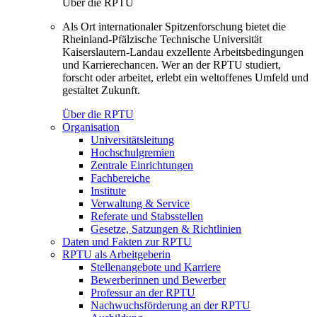
Über die RPTU
Als Ort internationaler Spitzenforschung bietet die
Rheinland-Pfälzische Technische Universität
Kaiserslautern-Landau exzellente Arbeitsbedingungen
und Karrierechancen. Wer an der RPTU studiert,
forscht oder arbeitet, erlebt ein weltoffenes Umfeld und
gestaltet Zukunft.
Über die RPTU
Organisation
Universitätsleitung
Hochschulgremien
Zentrale Einrichtungen
Fachbereiche
Institute
Verwaltung & Service
Referate und Stabsstellen
Gesetze, Satzungen & Richtlinien
Daten und Fakten zur RPTU
RPTU als Arbeitgeberin
Stellenangebote und Karriere
Bewerberinnen und Bewerber
Professur an der RPTU
Nachwuchsförderung an der RPTU