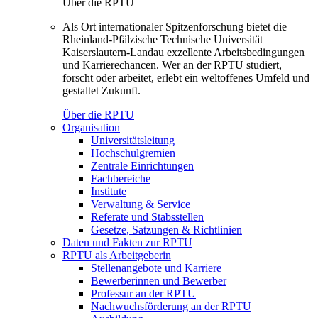
Über die RPTU
Als Ort internationaler Spitzenforschung bietet die
Rheinland-Pfälzische Technische Universität
Kaiserslautern-Landau exzellente Arbeitsbedingungen
und Karrierechancen. Wer an der RPTU studiert,
forscht oder arbeitet, erlebt ein weltoffenes Umfeld und
gestaltet Zukunft.
Über die RPTU
Organisation
Universitätsleitung
Hochschulgremien
Zentrale Einrichtungen
Fachbereiche
Institute
Verwaltung & Service
Referate und Stabsstellen
Gesetze, Satzungen & Richtlinien
Daten und Fakten zur RPTU
RPTU als Arbeitgeberin
Stellenangebote und Karriere
Bewerberinnen und Bewerber
Professur an der RPTU
Nachwuchsförderung an der RPTU