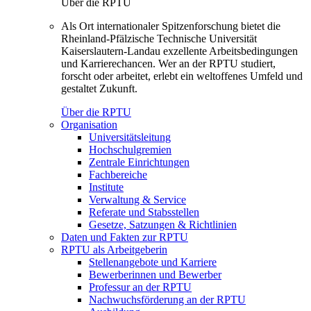
Über die RPTU
Als Ort internationaler Spitzenforschung bietet die
Rheinland-Pfälzische Technische Universität
Kaiserslautern-Landau exzellente Arbeitsbedingungen
und Karrierechancen. Wer an der RPTU studiert,
forscht oder arbeitet, erlebt ein weltoffenes Umfeld und
gestaltet Zukunft.
Über die RPTU
Organisation
Universitätsleitung
Hochschulgremien
Zentrale Einrichtungen
Fachbereiche
Institute
Verwaltung & Service
Referate und Stabsstellen
Gesetze, Satzungen & Richtlinien
Daten und Fakten zur RPTU
RPTU als Arbeitgeberin
Stellenangebote und Karriere
Bewerberinnen und Bewerber
Professur an der RPTU
Nachwuchsförderung an der RPTU