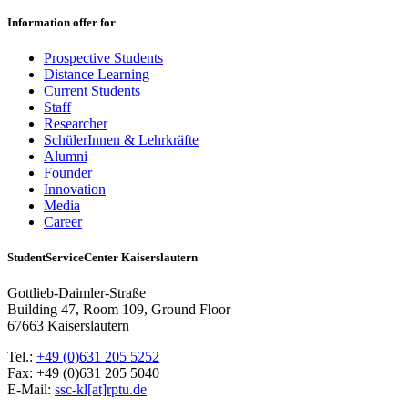
Information offer for
Prospective Students
Distance Learning
Current Students
Staff
Researcher
SchülerInnen & Lehrkräfte
Alumni
Founder
Innovation
Media
Career
StudentServiceCenter Kaiserslautern
Gottlieb-Daimler-Straße
Building 47, Room 109, Ground Floor
67663 Kaiserslautern
Tel.:
+49 (0)631 205 5252
Fax: +49 (0)631 205 5040
E-Mail:
ssc-kl[at]rptu.de