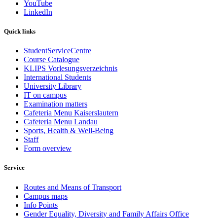
YouTube
LinkedIn
Quick links
StudentServiceCentre
Course Catalogue
KLIPS Vorlesungsverzeichnis
International Students
University Library
IT on campus
Examination matters
Cafeteria Menu Kaiserslautern
Cafeteria Menu Landau
Sports, Health & Well-Being
Staff
Form overview
Service
Routes and Means of Transport
Campus maps
Info Points
Gender Equality, Diversity and Family Affairs Office