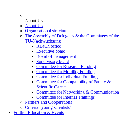
About Us
About Us
Organisational structure
The Assembly of Delegates & the Committees of the
TU-Nachwuchsring
REaCh office
Executive board
Board of management
Supervisory board
Committee for Research Funding
Committee for Mobility Funding
Committee for Individual Funding
Committee for Compatibility of Family &
Scientific Career
Committee for Networking & Communication
Committee for Internal Trainings
Partners and Cooperations
Criteria "young scientists"
Further Education & Events