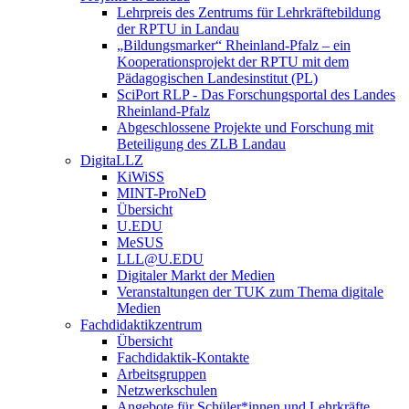
Lehrpreis des Zentrums für Lehrkräftebildung
der RPTU in Landau
„Bildungsmarker“ Rheinland-Pfalz – ein
Kooperationsprojekt der RPTU mit dem
Pädagogischen Landesinstitut (PL)
SciPort RLP - Das Forschungsportal des Landes
Rheinland-Pfalz
Abgeschlossene Projekte und Forschung mit
Beteiligung des ZLB Landau
DigitaLLZ
KiWiSS
MINT-ProNeD
Übersicht
U.EDU
MeSUS
LLL@U.EDU
Digitaler Markt der Medien
Veranstaltungen der TUK zum Thema digitale
Medien
Fachdidaktikzentrum
Übersicht
Fachdidaktik-Kontakte
Arbeitsgruppen
Netzwerkschulen
Angebote für Schüler*innen und Lehrkräfte