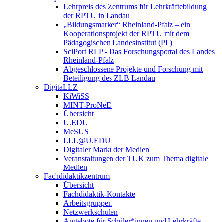
Lehrpreis des Zentrums für Lehrkräftebildung
der RPTU in Landau
„Bildungsmarker“ Rheinland-Pfalz – ein
Kooperationsprojekt der RPTU mit dem
Pädagogischen Landesinstitut (PL)
SciPort RLP - Das Forschungsportal des Landes
Rheinland-Pfalz
Abgeschlossene Projekte und Forschung mit
Beteiligung des ZLB Landau
DigitaLLZ
KiWiSS
MINT-ProNeD
Übersicht
U.EDU
MeSUS
LLL@U.EDU
Digitaler Markt der Medien
Veranstaltungen der TUK zum Thema digitale
Medien
Fachdidaktikzentrum
Übersicht
Fachdidaktik-Kontakte
Arbeitsgruppen
Netzwerkschulen
Angebote für Schüler*innen und Lehrkräfte