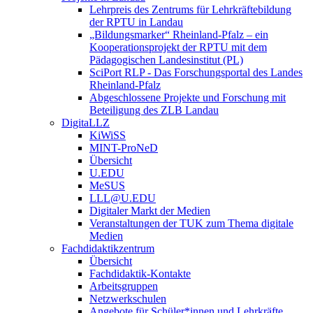
Lehrpreis des Zentrums für Lehrkräftebildung
der RPTU in Landau
„Bildungsmarker“ Rheinland-Pfalz – ein
Kooperationsprojekt der RPTU mit dem
Pädagogischen Landesinstitut (PL)
SciPort RLP - Das Forschungsportal des Landes
Rheinland-Pfalz
Abgeschlossene Projekte und Forschung mit
Beteiligung des ZLB Landau
DigitaLLZ
KiWiSS
MINT-ProNeD
Übersicht
U.EDU
MeSUS
LLL@U.EDU
Digitaler Markt der Medien
Veranstaltungen der TUK zum Thema digitale
Medien
Fachdidaktikzentrum
Übersicht
Fachdidaktik-Kontakte
Arbeitsgruppen
Netzwerkschulen
Angebote für Schüler*innen und Lehrkräfte