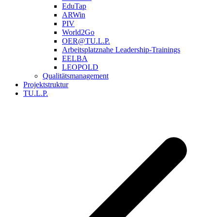
EduTap
ARWin
PIV
World2Go
OER@TU.L.P.
Arbeitsplatznahe Leadership-Trainings
EELBA
LEOPOLD
Qualitätsmanagement
Projektstruktur
TU.L.P.