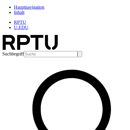
Hauptnavigation
Inhalt
RPTU
U.EDU
Suchbegriff