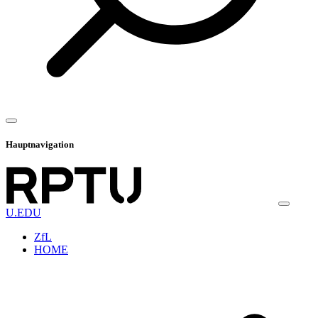
Hauptnavigation
U.EDU
ZfL
HOME