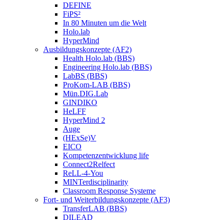
DEFINE
FiPS²
In 80 Minuten um die Welt
Holo.lab
HyperMind
Ausbildungskonzepte (AF2)
Health Holo.lab (BBS)
Engineering Holo.lab (BBS)
LabBS (BBS)
ProKom-LAB (BBS)
Mün.DIG.Lab
GINDIKO
HeLFF
HyperMind 2
Auge
(HExSe)V
EICO
Kompetenzentwicklung life
Connect2Relfect
ReLL-4-You
MINTerdisciplinarity
Classroom Response Systeme
Fort- und Weiterbildungskonzepte (AF3)
TransferLAB (BBS)
DILEAD