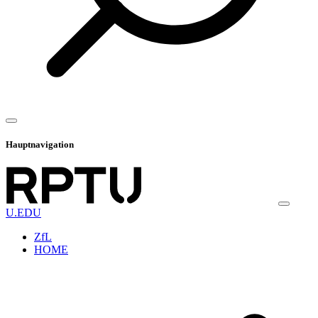
Hauptnavigation
U.EDU
ZfL
HOME