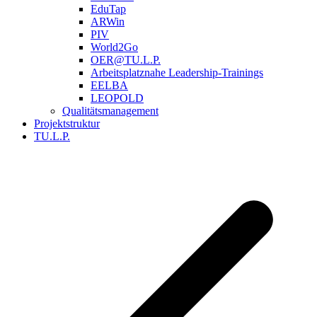
EduTap
ARWin
PIV
World2Go
OER@TU.L.P.
Arbeitsplatznahe Leadership-Trainings
EELBA
LEOPOLD
Qualitätsmanagement
Projektstruktur
TU.L.P.