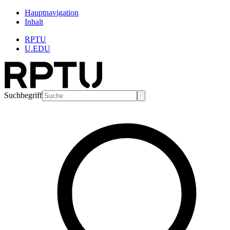
Hauptnavigation
Inhalt
RPTU
U.EDU
Suchbegriff