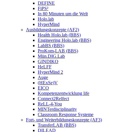
DEFINE
FiPS²
In 80 Minuten um die Welt
Holo.lab
HyperMind
Ausbildungskonzepte (AF2)
Health Holo.lab (BBS)
Engineering Holo.lab (BBS)
LabBS (BBS)
ProKom-LAB (BBS)
Mün.DIG.Lab
GINDIKO
HeLFF
HyperMind 2
Auge
(HExSe)V
EICO
Kompetenzentwicklung life
Connect2Relfect
ReLL-4-You
MINTerdisciplinarity
Classroom Response Systeme
Fort- und Weiterbildungskonzepte (AF3)
TransferLAB (BBS)
DILEAD