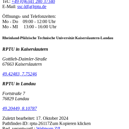
Tel.:
+49 (0)6341 280 37340
E-Mail:
ssc-ld[at]rptu.de
Öffnungs- und Telefonzeiten:
Mo - Do 09:00 - 12:00 Uhr
Mo - MI 13:00 - 16:00 Uhr
Rheinland-Pfälzische Technische Universität Kaiserslautern-Landau
RPTU in Kaiserslautern
Gottlieb-Daimler-Straße
67663 Kaiserslautern
49.42483, 7.75246
RPTU in Landau
Fortstraße 7
76829 Landau
49.20449, 8.10787
Zuletzt bearbeitet:
17. Oktober 2024
Pathfinder-ID:
rptu-26117
Zum Kopieren klicken
Red. verantwortl.:
Webteam ZfL