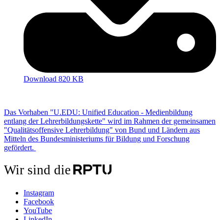
Download 820 KB
Das Vorhaben "U.EDU: Unified Education - Medienbildung
entlang der Lehrerbildungskette" wird im Rahmen der gemeinsamen
"Qualitätsoffensive Lehrerbildung" von Bund und Ländern aus
Mitteln des Bundesministeriums für Bildung und Forschung
gefördert.
Wir sind die
Instagram
Facebook
YouTube
LinkedIn