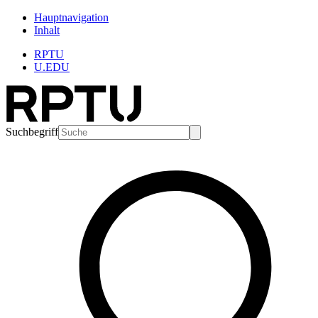
Hauptnavigation
Inhalt
RPTU
U.EDU
Suchbegriff