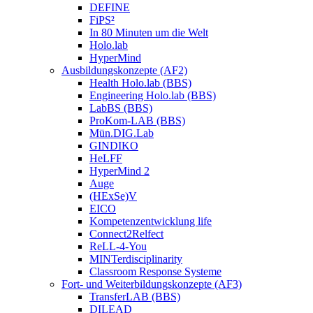
DEFINE
FiPS²
In 80 Minuten um die Welt
Holo.lab
HyperMind
Ausbildungskonzepte (AF2)
Health Holo.lab (BBS)
Engineering Holo.lab (BBS)
LabBS (BBS)
ProKom-LAB (BBS)
Mün.DIG.Lab
GINDIKO
HeLFF
HyperMind 2
Auge
(HExSe)V
EICO
Kompetenzentwicklung life
Connect2Relfect
ReLL-4-You
MINTerdisciplinarity
Classroom Response Systeme
Fort- und Weiterbildungskonzepte (AF3)
TransferLAB (BBS)
DILEAD