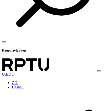
Hauptnavigation
U.EDU
ZfL
HOME