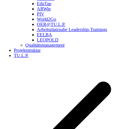
EduTap
ARWin
PIV
World2Go
OER@TU.L.P.
Arbeitsplatznahe Leadership-Trainings
EELBA
LEOPOLD
Qualitätsmanagement
Projektstruktur
TU.L.P.