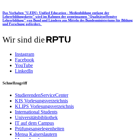
Das Vorhaben "U.EDU: Unified Education - Medienbildung entlang der
Lehrerbildungskette" wird im Rahmen der gemeinsamen "Qualitätsoffensive
Lehrerbildung" von Bund und Ländern aus Mitteln des Bundesministeriums für Bildung
und Forschung gefördert.
Wir sind die
Instagram
Facebook
YouTube
LinkedIn
Schnellzugriff
StudierendenServiceCenter
KIS Vorlesungsverzeichnis
KLIPS Vorlesungsverzeichnis
International Students
Universitätsbibliothek
IT auf dem Campus
Prüfungsangelegenheiten
Mensa Kaiserslautern