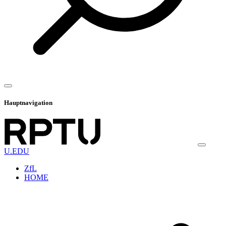
Hauptnavigation
U.EDU
ZfL
HOME