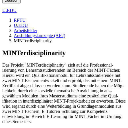
Deutsch
U.EDU
RPTU
U.EDU
Arbeitsfelder
Ausbildungskonzepte (AF2)
MINTerdisciplinarity
MINTerdisciplinarity
Das Projekt "MINT­erdiscipli­narity" zielt auf die Profes­sional­
isierung von Lehramts­studieren­den im Bereich der MINT-­Fächer.
Hier­zu wird ein Qual­ifikations­modul für Lehramts­studieren­de mit
zwei MINT-­Fächern ent­wickelt und er­probt, das mit einem MINT-
Zert­ifikat ab­geschlos­sen werden kann. Stu­dierende haben die Mög­
lichkeit, durch eine spez­ielle thema­tische Aus­richtung in aus­
gewählten Modulen ihres Master­studiums eine zu­sätzliche Qual­
ifikation in inter­disziplin­ärer MINT-Projekt­arbeit zu er­werben. Diese
wird er­gänzt durch eine Weiter­bildung in Grund­lagen­modulen aus
zwei MINT-­Fächern, E-Tut­oren-Schulung zur Kompetenz­
entwicklung im Be­reich E-Learn­ing für MINT-Fäch­er im Um­fang
eines Sem­esters.