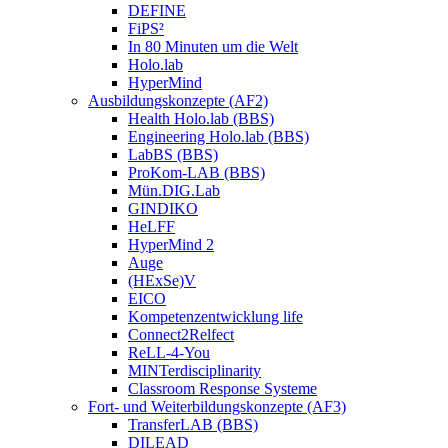
DEFINE
FiPS²
In 80 Minuten um die Welt
Holo.lab
HyperMind
Ausbildungskonzepte (AF2)
Health Holo.lab (BBS)
Engineering Holo.lab (BBS)
LabBS (BBS)
ProKom-LAB (BBS)
Mün.DIG.Lab
GINDIKO
HeLFF
HyperMind 2
Auge
(HExSe)V
EICO
Kompetenzentwicklung life
Connect2Relfect
ReLL-4-You
MINTerdisciplinarity
Classroom Response Systeme
Fort- und Weiterbildungskonzepte (AF3)
TransferLAB (BBS)
DILEAD