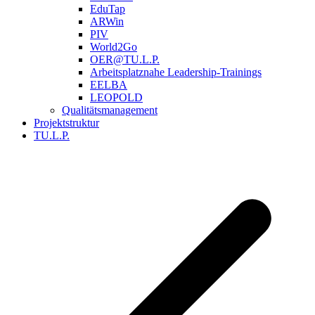
EduTap
ARWin
PIV
World2Go
OER@TU.L.P.
Arbeitsplatznahe Leadership-Trainings
EELBA
LEOPOLD
Qualitätsmanagement
Projektstruktur
TU.L.P.