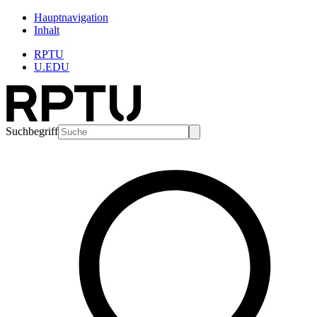
Hauptnavigation
Inhalt
RPTU
U.EDU
Suchbegriff