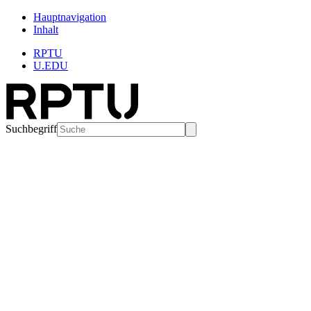
Hauptnavigation
Inhalt
RPTU
U.EDU
Suchbegriff