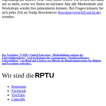
um so mehr, wenn wir Ihnen im nächsten Jahr alle Marktstände und
Workshops wieder live präsentieren können. Bei Fragen können Sie
sich jeder Zeit an Nadja Brockmeyer (
brockmeyer[at]zfl.uni-kl.de
)
wenden.
Das Vorhaben "U.EDU: Unified Education - Medienbildung entlang der
Lehrerbildungskette" wird im Rahmen der gemeinsamen "Qualitätsoffensive
Lehrerbildung" von Bund und Ländern aus Mitteln des Bundesministeriums für Bildung
und Forschung gefördert.
Wir sind die
Instagram
Facebook
YouTube
LinkedIn