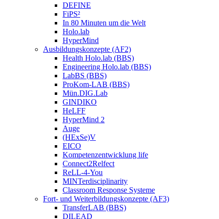
DEFINE
FiPS²
In 80 Minuten um die Welt
Holo.lab
HyperMind
Ausbildungskonzepte (AF2)
Health Holo.lab (BBS)
Engineering Holo.lab (BBS)
LabBS (BBS)
ProKom-LAB (BBS)
Mün.DIG.Lab
GINDIKO
HeLFF
HyperMind 2
Auge
(HExSe)V
EICO
Kompetenzentwicklung life
Connect2Relfect
ReLL-4-You
MINTerdisciplinarity
Classroom Response Systeme
Fort- und Weiterbildungskonzepte (AF3)
TransferLAB (BBS)
DILEAD