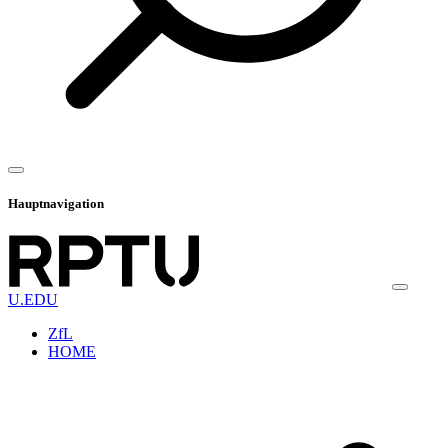
Hauptnavigation
U.EDU
ZfL
HOME