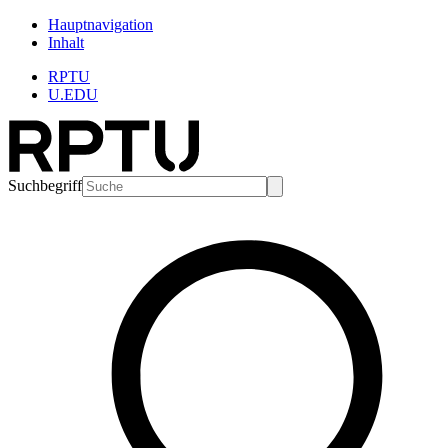
Hauptnavigation
Inhalt
RPTU
U.EDU
Suchbegriff