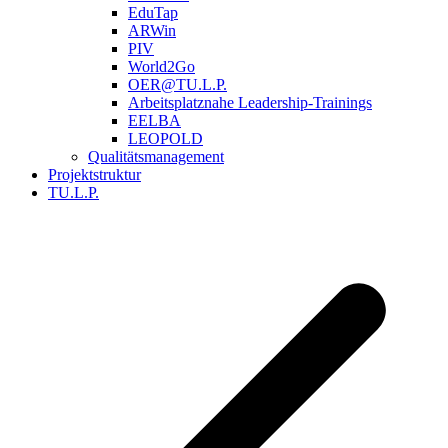
EduTap
ARWin
PIV
World2Go
OER@TU.L.P.
Arbeitsplatznahe Leadership-Trainings
EELBA
LEOPOLD
Qualitätsmanagement
Projektstruktur
TU.L.P.