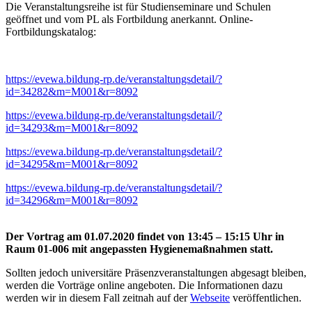
Die Veranstaltungsreihe ist für Studienseminare und Schulen
geöffnet und vom PL als Fortbildung anerkannt. Online-
Fortbildungskatalog:
https://evewa.bildung-rp.de/veranstaltungsdetail/?
id=34282&m=M001&r=8092
https://evewa.bildung-rp.de/veranstaltungsdetail/?
id=34293&m=M001&r=8092
https://evewa.bildung-rp.de/veranstaltungsdetail/?
id=34295&m=M001&r=8092
https://evewa.bildung-rp.de/veranstaltungsdetail/?
id=34296&m=M001&r=8092
Der Vortrag am 01.07.2020 findet von
13:45 – 15:15 Uhr in
Raum
01-006
mit angepassten Hygienemaßnahmen statt.
Sollten jedoch universitäre Präsenzveranstaltungen abgesagt bleiben,
werden die Vorträge online angeboten. Die Informationen dazu
werden wir in diesem Fall zeitnah auf der
Webseite
veröffentlichen.