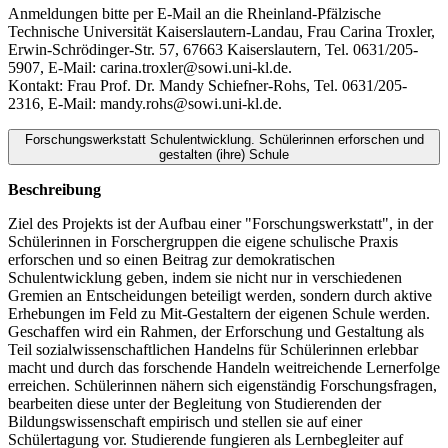
Anmeldungen bitte per E-Mail an die Rheinland-Pfälzische
Technische Universität Kaiserslautern-Landau, Frau Carina Troxler,
Erwin-Schrödinger-Str. 57, 67663 Kaiserslautern, Tel. 0631/205-
5907, E-Mail: carina.troxler@sowi.uni-kl.de.
Kontakt: Frau Prof. Dr. Mandy Schiefner-Rohs, Tel. 0631/205-
2316, E-Mail: mandy.rohs@sowi.uni-kl.de.
Forschungswerkstatt Schulentwicklung. Schülerinnen erforschen und
gestalten (ihre) Schule
Beschreibung
Ziel des Projekts ist der Aufbau einer "Forschungswerkstatt", in der
Schülerinnen in Forschergruppen die eigene schulische Praxis
erforschen und so einen Beitrag zur demokratischen
Schulentwicklung geben, indem sie nicht nur in verschiedenen
Gremien an Entscheidungen beteiligt werden, sondern durch aktive
Erhebungen im Feld zu Mit-Gestaltern der eigenen Schule werden.
Geschaffen wird ein Rahmen, der Erforschung und Gestaltung als
Teil sozialwissenschaftlichen Handelns für Schülerinnen erlebbar
macht und durch das forschende Handeln weitreichende Lernerfolge
erreichen. Schülerinnen nähern sich eigenständig Forschungsfragen,
bearbeiten diese unter der Begleitung von Studierenden der
Bildungswissenschaft empirisch und stellen sie auf einer
Schülertagung vor. Studierende fungieren als Lernbegleiter auf