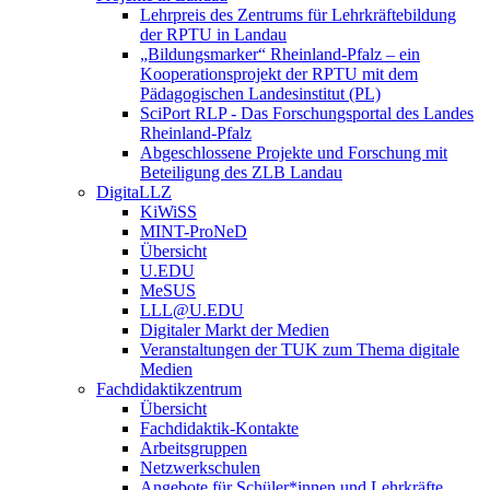
Lehrpreis des Zentrums für Lehrkräftebildung
der RPTU in Landau
„Bildungsmarker“ Rheinland-Pfalz – ein
Kooperationsprojekt der RPTU mit dem
Pädagogischen Landesinstitut (PL)
SciPort RLP - Das Forschungsportal des Landes
Rheinland-Pfalz
Abgeschlossene Projekte und Forschung mit
Beteiligung des ZLB Landau
DigitaLLZ
KiWiSS
MINT-ProNeD
Übersicht
U.EDU
MeSUS
LLL@U.EDU
Digitaler Markt der Medien
Veranstaltungen der TUK zum Thema digitale
Medien
Fachdidaktikzentrum
Übersicht
Fachdidaktik-Kontakte
Arbeitsgruppen
Netzwerkschulen
Angebote für Schüler*innen und Lehrkräfte