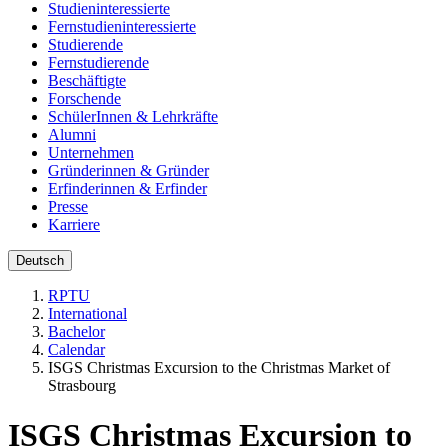
Studieninteressierte
Fernstudieninteressierte
Studierende
Fernstudierende
Beschäftigte
Forschende
SchülerInnen & Lehrkräfte
Alumni
Unternehmen
Gründerinnen & Gründer
Erfinderinnen & Erfinder
Presse
Karriere
Deutsch
RPTU
International
Bachelor
Calendar
ISGS Christmas Excursion to the Christmas Market of
Strasbourg
ISGS Christmas Excursion to