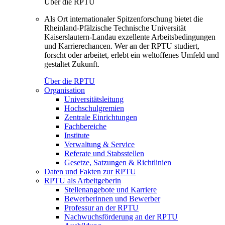
Über die RPTU
Als Ort internationaler Spitzenforschung bietet die
Rheinland-Pfälzische Technische Universität
Kaiserslautern-Landau exzellente Arbeitsbedingungen
und Karrierechancen. Wer an der RPTU studiert,
forscht oder arbeitet, erlebt ein weltoffenes Umfeld und
gestaltet Zukunft.
Über die RPTU
Organisation
Universitätsleitung
Hochschulgremien
Zentrale Einrichtungen
Fachbereiche
Institute
Verwaltung & Service
Referate und Stabsstellen
Gesetze, Satzungen & Richtlinien
Daten und Fakten zur RPTU
RPTU als Arbeitgeberin
Stellenangebote und Karriere
Bewerberinnen und Bewerber
Professur an der RPTU
Nachwuchsförderung an der RPTU