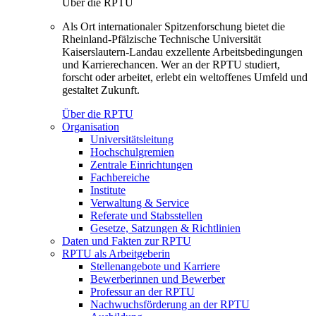
Über die RPTU
Als Ort internationaler Spitzenforschung bietet die
Rheinland-Pfälzische Technische Universität
Kaiserslautern-Landau exzellente Arbeitsbedingungen
und Karrierechancen. Wer an der RPTU studiert,
forscht oder arbeitet, erlebt ein weltoffenes Umfeld und
gestaltet Zukunft.
Über die RPTU
Organisation
Universitätsleitung
Hochschulgremien
Zentrale Einrichtungen
Fachbereiche
Institute
Verwaltung & Service
Referate und Stabsstellen
Gesetze, Satzungen & Richtlinien
Daten und Fakten zur RPTU
RPTU als Arbeitgeberin
Stellenangebote und Karriere
Bewerberinnen und Bewerber
Professur an der RPTU
Nachwuchsförderung an der RPTU