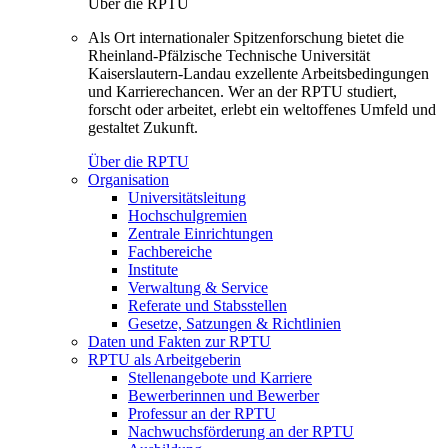
Über die RPTU
Als Ort internationaler Spitzenforschung bietet die
Rheinland-Pfälzische Technische Universität
Kaiserslautern-Landau exzellente Arbeitsbedingungen
und Karrierechancen. Wer an der RPTU studiert,
forscht oder arbeitet, erlebt ein weltoffenes Umfeld und
gestaltet Zukunft.
Über die RPTU
Organisation
Universitätsleitung
Hochschulgremien
Zentrale Einrichtungen
Fachbereiche
Institute
Verwaltung & Service
Referate und Stabsstellen
Gesetze, Satzungen & Richtlinien
Daten und Fakten zur RPTU
RPTU als Arbeitgeberin
Stellenangebote und Karriere
Bewerberinnen und Bewerber
Professur an der RPTU
Nachwuchsförderung an der RPTU