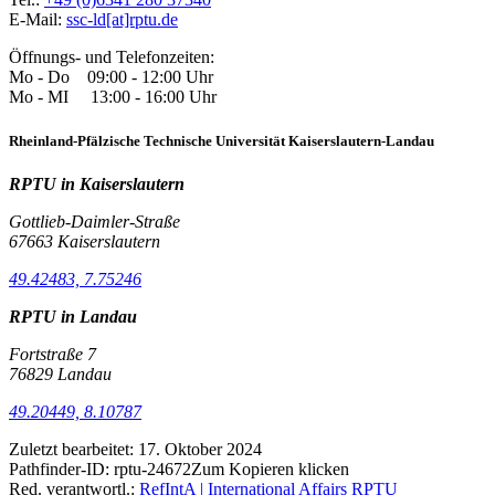
E-Mail:
ssc-ld[at]rptu.de
Öffnungs- und Telefonzeiten:
Mo - Do 09:00 - 12:00 Uhr
Mo - MI 13:00 - 16:00 Uhr
Rheinland-Pfälzische Technische Universität Kaiserslautern-Landau
RPTU in Kaiserslautern
Gottlieb-Daimler-Straße
67663 Kaiserslautern
49.42483, 7.75246
RPTU in Landau
Fortstraße 7
76829 Landau
49.20449, 8.10787
Zuletzt bearbeitet:
17. Oktober 2024
Pathfinder-ID:
rptu-24672
Zum Kopieren klicken
Red. verantwortl.:
RefIntA | International Affairs RPTU