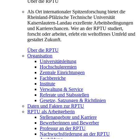
Über die RPTU
Als Ort internationaler Spitzenforschung bietet die
Rheinland-Pfälzische Technische Universität
Kaiserslautern-Landau exzellente Arbeitsbedingungen
und Karrierechancen. Wer an der RPTU studiert,
forscht oder arbeitet, erlebt ein weltoffenes Umfeld und
gestaltet Zukunft.
Über die RPTU
Organisation
Universitätsleitung
Hochschulgremien
Zentrale Einrichtungen
Fachbereiche
Institute
Verwaltung & Service
Referate und Stabsstellen
Gesetze, Satzungen & Richtlinien
Daten und Fakten zur RPTU
RPTU als Arbeitgeberin
Stellenangebote und Karriere
Bewerberinnen und Bewerber
Professur an der RPTU
Nachwuchsförderung an der RPTU