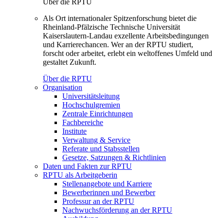
Über die RPTU
Als Ort internationaler Spitzenforschung bietet die
Rheinland-Pfälzische Technische Universität
Kaiserslautern-Landau exzellente Arbeitsbedingungen
und Karrierechancen. Wer an der RPTU studiert,
forscht oder arbeitet, erlebt ein weltoffenes Umfeld und
gestaltet Zukunft.
Über die RPTU
Organisation
Universitätsleitung
Hochschulgremien
Zentrale Einrichtungen
Fachbereiche
Institute
Verwaltung & Service
Referate und Stabsstellen
Gesetze, Satzungen & Richtlinien
Daten und Fakten zur RPTU
RPTU als Arbeitgeberin
Stellenangebote und Karriere
Bewerberinnen und Bewerber
Professur an der RPTU
Nachwuchsförderung an der RPTU