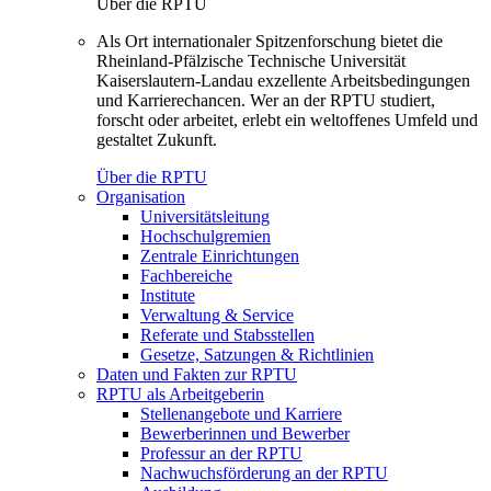
Über die RPTU
Als Ort internationaler Spitzenforschung bietet die
Rheinland-Pfälzische Technische Universität
Kaiserslautern-Landau exzellente Arbeitsbedingungen
und Karrierechancen. Wer an der RPTU studiert,
forscht oder arbeitet, erlebt ein weltoffenes Umfeld und
gestaltet Zukunft.
Über die RPTU
Organisation
Universitätsleitung
Hochschulgremien
Zentrale Einrichtungen
Fachbereiche
Institute
Verwaltung & Service
Referate und Stabsstellen
Gesetze, Satzungen & Richtlinien
Daten und Fakten zur RPTU
RPTU als Arbeitgeberin
Stellenangebote und Karriere
Bewerberinnen und Bewerber
Professur an der RPTU
Nachwuchsförderung an der RPTU