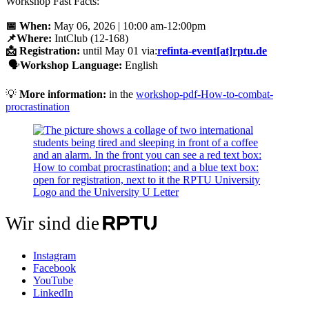
Workshop Fast Facts:
📅 When:
May 06, 2026 | 10:00 am-12:00pm
📌Where:
IntClub (12-168)
📩 Registration:
until May 01 via:
refinta-event[at]rptu.de
🗣️
Workshop Language:
English
💡
More information:
in the
workshop-pdf-How-to-combat-
procrastination
Wir sind die
Instagram
Facebook
YouTube
LinkedIn