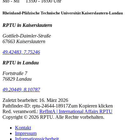
Mo - MI 13:00 - 16:00 Uhr
Rheinland-Pfälzische Technische Universität Kaiserslautern-Landau
RPTU in Kaiserslautern
Gottlieb-Daimler-Straße
67663 Kaiserslautern
49.42483, 7.75246
RPTU in Landau
Fortstraße 7
76829 Landau
49.20449, 8.10787
Zuletzt bearbeitet:
16. März 2026
Pathfinder-ID:
rptu-24644-18917
Zum Kopieren klicken
Red. verantwortl.:
RefIntA | International Affairs RPTU
Copyright © 2026 RPTU. Alle Rechte vorbehalten.
Kontakt
Impressum
Informationssicherheit