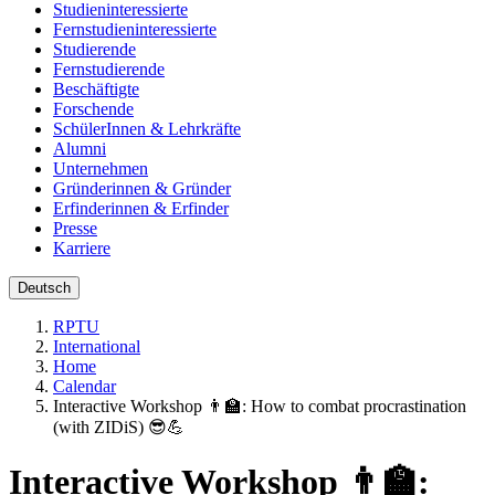
Studieninteressierte
Fernstudieninteressierte
Studierende
Fernstudierende
Beschäftigte
Forschende
SchülerInnen & Lehrkräfte
Alumni
Unternehmen
Gründerinnen & Gründer
Erfinderinnen & Erfinder
Presse
Karriere
Deutsch
RPTU
International
Home
Calendar
Interactive Workshop 👨‍🏫: How to combat procrastination
(with ZIDiS) 😎💪
Interactive Workshop 👨‍🏫: