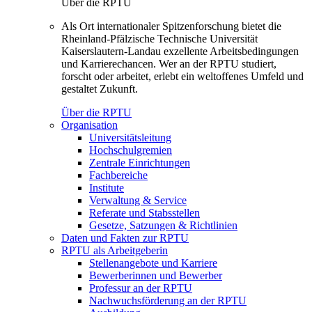
Über die RPTU
Als Ort internationaler Spitzenforschung bietet die
Rheinland-Pfälzische Technische Universität
Kaiserslautern-Landau exzellente Arbeitsbedingungen
und Karrierechancen. Wer an der RPTU studiert,
forscht oder arbeitet, erlebt ein weltoffenes Umfeld und
gestaltet Zukunft.
Über die RPTU
Organisation
Universitätsleitung
Hochschulgremien
Zentrale Einrichtungen
Fachbereiche
Institute
Verwaltung & Service
Referate und Stabsstellen
Gesetze, Satzungen & Richtlinien
Daten und Fakten zur RPTU
RPTU als Arbeitgeberin
Stellenangebote und Karriere
Bewerberinnen und Bewerber
Professur an der RPTU
Nachwuchsförderung an der RPTU