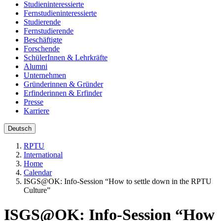
Studieninteressierte
Fernstudieninteressierte
Studierende
Fernstudierende
Beschäftigte
Forschende
SchülerInnen & Lehrkräfte
Alumni
Unternehmen
Gründerinnen & Gründer
Erfinderinnen & Erfinder
Presse
Karriere
Deutsch
RPTU
International
Home
Calendar
ISGS@OK: Info-Session “How to settle down in the RPTU
Culture”
ISGS@OK: Info-Session “How