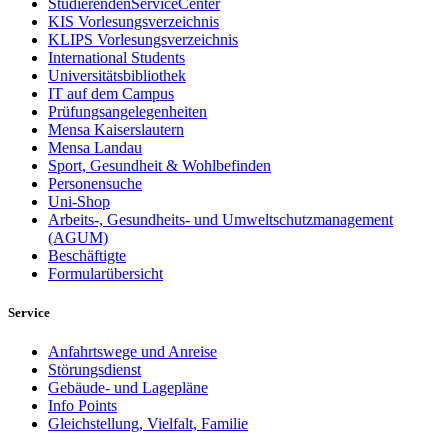
StudierendenServiceCenter
KIS Vorlesungsverzeichnis
KLIPS Vorlesungsverzeichnis
International Students
Universitätsbibliothek
IT auf dem Campus
Prüfungsangelegenheiten
Mensa Kaiserslautern
Mensa Landau
Sport, Gesundheit & Wohlbefinden
Personensuche
Uni-Shop
Arbeits-, Gesundheits- und Umweltschutzmanagement
(AGUM)
Beschäftigte
Formularübersicht
Service
Anfahrtswege und Anreise
Störungsdienst
Gebäude- und Lagepläne
Info Points
Gleichstellung, Vielfalt, Familie