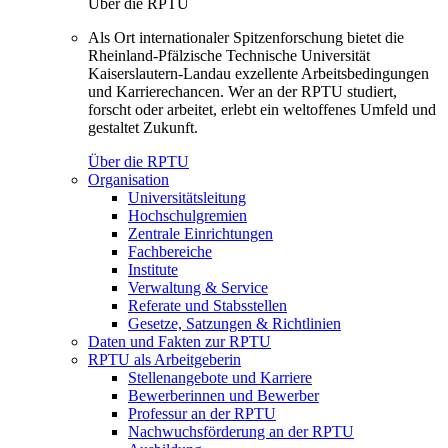
Über die RPTU
Als Ort internationaler Spitzenforschung bietet die
Rheinland-Pfälzische Technische Universität
Kaiserslautern-Landau exzellente Arbeitsbedingungen
und Karrierechancen. Wer an der RPTU studiert,
forscht oder arbeitet, erlebt ein weltoffenes Umfeld und
gestaltet Zukunft.
Über die RPTU
Organisation
Universitätsleitung
Hochschulgremien
Zentrale Einrichtungen
Fachbereiche
Institute
Verwaltung & Service
Referate und Stabsstellen
Gesetze, Satzungen & Richtlinien
Daten und Fakten zur RPTU
RPTU als Arbeitgeberin
Stellenangebote und Karriere
Bewerberinnen und Bewerber
Professur an der RPTU
Nachwuchsförderung an der RPTU