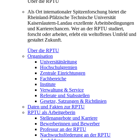
Über die RPTU
Als Ort internationaler Spitzenforschung bietet die
Rheinland-Pfälzische Technische Universität
Kaiserslautern-Landau exzellente Arbeitsbedingungen
und Karrierechancen. Wer an der RPTU studiert,
forscht oder arbeitet, erlebt ein weltoffenes Umfeld und
gestaltet Zukunft.
Über die RPTU
Organisation
Universitätsleitung
Hochschulgremien
Zentrale Einrichtungen
Fachbereiche
Institute
Verwaltung & Service
Referate und Stabsstellen
Gesetze, Satzungen & Richtlinien
Daten und Fakten zur RPTU
RPTU als Arbeitgeberin
Stellenangebote und Karriere
Bewerberinnen und Bewerber
Professur an der RPTU
Nachwuchsförderung an der RPTU