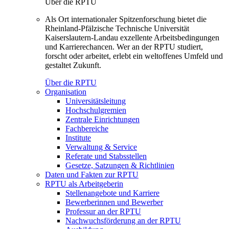
Über die RPTU
Als Ort internationaler Spitzenforschung bietet die
Rheinland-Pfälzische Technische Universität
Kaiserslautern-Landau exzellente Arbeitsbedingungen
und Karrierechancen. Wer an der RPTU studiert,
forscht oder arbeitet, erlebt ein weltoffenes Umfeld und
gestaltet Zukunft.
Über die RPTU
Organisation
Universitätsleitung
Hochschulgremien
Zentrale Einrichtungen
Fachbereiche
Institute
Verwaltung & Service
Referate und Stabsstellen
Gesetze, Satzungen & Richtlinien
Daten und Fakten zur RPTU
RPTU als Arbeitgeberin
Stellenangebote und Karriere
Bewerberinnen und Bewerber
Professur an der RPTU
Nachwuchsförderung an der RPTU