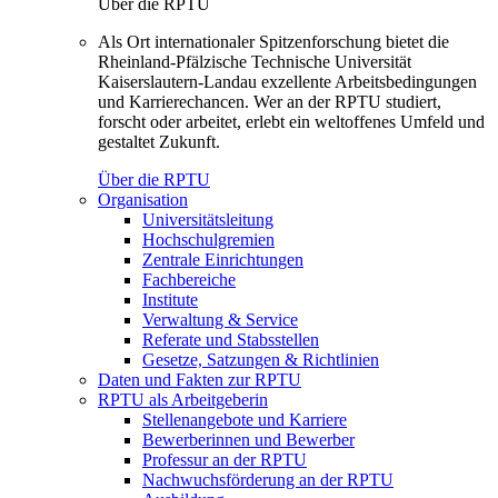
Über die RPTU
Als Ort internationaler Spitzenforschung bietet die
Rheinland-Pfälzische Technische Universität
Kaiserslautern-Landau exzellente Arbeitsbedingungen
und Karrierechancen. Wer an der RPTU studiert,
forscht oder arbeitet, erlebt ein weltoffenes Umfeld und
gestaltet Zukunft.
Über die RPTU
Organisation
Universitätsleitung
Hochschulgremien
Zentrale Einrichtungen
Fachbereiche
Institute
Verwaltung & Service
Referate und Stabsstellen
Gesetze, Satzungen & Richtlinien
Daten und Fakten zur RPTU
RPTU als Arbeitgeberin
Stellenangebote und Karriere
Bewerberinnen und Bewerber
Professur an der RPTU
Nachwuchsförderung an der RPTU