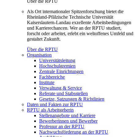
Über die RPTU
Als Ort internationaler Spitzenforschung bietet die
Rheinland-Pfälzische Technische Universität
Kaiserslautern-Landau exzellente Arbeitsbedingungen
und Karrierechancen. Wer an der RPTU studiert,
forscht oder arbeitet, erlebt ein weltoffenes Umfeld und
gestaltet Zukunft.
Über die RPTU
Organisation
Universitätsleitung
Hochschulgremien
Zentrale Einrichtungen
Fachbereiche
Institute
Verwaltung & Service
Referate und Stabsstellen
Gesetze, Satzungen & Richtlinien
Daten und Fakten zur RPTU
RPTU als Arbeitgeberin
Stellenangebote und Karriere
Bewerberinnen und Bewerber
Professur an der RPTU
Nachwuchsförderung an der RPTU