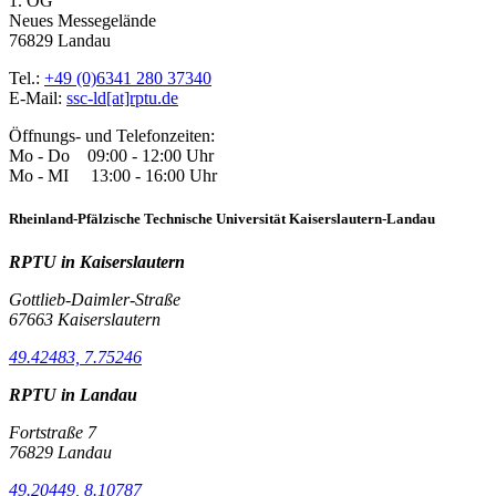
1. OG
Neues Messegelände
76829 Landau
Tel.:
+49 (0)6341 280 37340
E-Mail:
ssc-ld[at]rptu.de
Öffnungs- und Telefonzeiten:
Mo - Do 09:00 - 12:00 Uhr
Mo - MI 13:00 - 16:00 Uhr
Rheinland-Pfälzische Technische Universität Kaiserslautern-Landau
RPTU in Kaiserslautern
Gottlieb-Daimler-Straße
67663 Kaiserslautern
49.42483, 7.75246
RPTU in Landau
Fortstraße 7
76829 Landau
49.20449, 8.10787