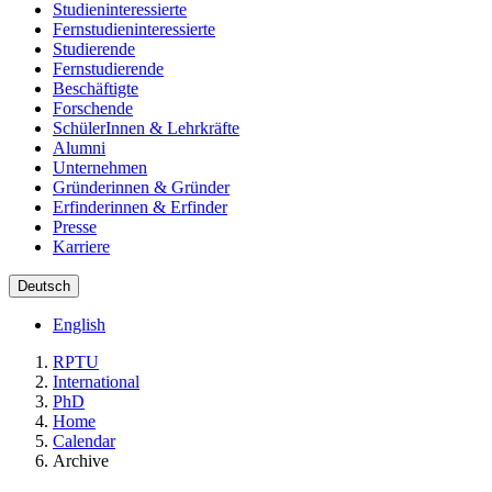
Studieninteressierte
Fernstudieninteressierte
Studierende
Fernstudierende
Beschäftigte
Forschende
SchülerInnen & Lehrkräfte
Alumni
Unternehmen
Gründerinnen & Gründer
Erfinderinnen & Erfinder
Presse
Karriere
Deutsch
English
RPTU
International
PhD
Home
Calendar
Archive