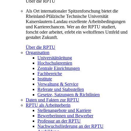
Über die RPTU
Als Ort internationaler Spitzenforschung bietet die
Rheinland-Pfälzische Technische Universität
Kaiserslautern-Landau exzellente Arbeitsbedingungen
und Karrierechancen. Wer an der RPTU studiert,
forscht oder arbeitet, erlebt ein weltoffenes Umfeld und
gestaltet Zukunft.
Über die RPTU
Organisation
Universitätsleitung
Hochschulgremien
Zentrale Einrichtungen
Fachbereiche
Institute
Verwaltung & Service
Referate und Stabsstellen
Gesetze, Satzungen & Richtlinien
Daten und Fakten zur RPTU
RPTU als Arbeitgeberin
Stellenangebote und Karriere
Bewerberinnen und Bewerber
Professur an der RPTU
Nachwuchsförderung an der RPTU