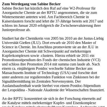
Zum Werdegang von Sabine Becker
Sabine Becker hat kürzlich den Ruf auf eine W2-Professur für
Anorganische Chemie an der RPTU angenommen, die sie zum
Wintersemester antreten wird. Am Fachbereich Chemie in
Kaiserslautern forscht und lehrt die 37-Jährige bereits seit 2017 und
schloss im Januar 2020 erfolgreich die Zwischenevaluierung ihrer
Juniorprofessur ab.
Studiert hat die Chemikerin von 2005 bis 2010 an der Justus-Liebig
Universität Gießen (JLU). Dort erwarb sie 2010 den Master of
Science in Chemie. Im Anschluss promovierte sie an der JLU in
Anorganischer Chemie mit Schwerpunkt auf mehrkernigen
Kupferkomplexen sowie -clustern. Hierzu erhielt sie 2011 ein
Promotionsstipendium des Fonds der chemischen Industrie (VCI)
und schloss ihre Promotion 2014 mit summa cum laude ab. Nach
einem ca. einjährigem Postdoc wechselte Sabine Becker ans
Massachusetts Institute of Technology (USA) und forschte dort
unter anderem zur regulierenden Funktion von Zinkionen bei der
Signalübermittlung im Zentralen Nervensystem. Der
Auslandsaufenthalt wurde hierbei von einem Postdoc-Stipendium
der Leopoldina - Nationale Akademie der Wissenschaften finanziert.
An der RPTU konzentriert sie sich in der Forschung einerseits auf
die Katalyse mittels mehrkerniger Kupfer- und Eisenkomplexe