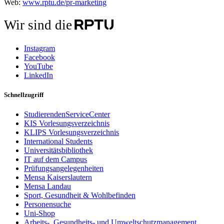
Web:
www.rptu.de/pr-marketing
Wir sind die
Instagram
Facebook
YouTube
LinkedIn
Schnellzugriff
StudierendenServiceCenter
KIS Vorlesungsverzeichnis
KLIPS Vorlesungsverzeichnis
International Students
Universitätsbibliothek
IT auf dem Campus
Prüfungsangelegenheiten
Mensa Kaiserslautern
Mensa Landau
Sport, Gesundheit & Wohlbefinden
Personensuche
Uni-Shop
Arbeits-, Gesundheits- und Umweltschutzmanagement