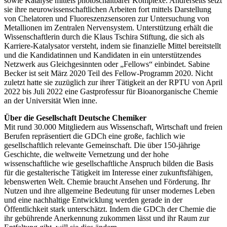
sowie Katalyse mittels photoschaltbarer Komplexe. Andrerseits setzt
sie ihre neurowissenschaftlichen Arbeiten fort mittels Darstellung
von Chelatoren und Fluoreszenzsensoren zur Untersuchung von
Metallionen im Zentralen Nervensystem. Unterstützung erhält die
Wissenschaftlerin durch die Klaus Tschira Stiftung, die sich als
Karriere-Katalysator versteht, indem sie finanzielle Mittel bereitstellt
und die Kandidatinnen und Kandidaten in ein unterstützendes
Netzwerk aus Gleichgesinnten oder „Fellows“ einbindet. Sabine
Becker ist seit März 2020 Teil des Fellow-Programm 2020. Nicht
zuletzt hatte sie zuzüglich zur ihrer Tätigkeit an der RPTU von April
2022 bis Juli 2022 eine Gastprofessur für Bioanorganische Chemie
an der Universität Wien inne.
Über die Gesellschaft Deutsche Chemiker
Mit rund 30.000 Mitgliedern aus Wissenschaft, Wirtschaft und freien
Berufen repräsentiert die GDCh eine große, fachlich wie
gesellschaftlich relevante Gemeinschaft. Die über 150-jährige
Geschichte, die weltweite Vernetzung und der hohe
wissenschaftliche wie gesellschaftliche Anspruch bilden die Basis
für die gestalterische Tätigkeit im Interesse einer zukunftsfähigen,
lebenswerten Welt. Chemie braucht Ansehen und Förderung. Ihr
Nutzen und ihre allgemeine Bedeutung für unser modernes Leben
und eine nachhaltige Entwicklung werden gerade in der
Öffentlichkeit stark unterschätzt. Indem die GDCh der Chemie die
ihr gebührende Anerkennung zukommen lässt und ihr Raum zur