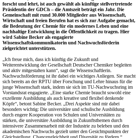
forscht und lehrt, ist auch gewählt als künftige stellvertretende
Präsidentin der GDCh – die Amtszeit beträgt ein Jahr. Die
Gemeinschaft mit rund 30.000 Mitglieder aus Wissenschaft,
Wirtschaft und freien Berufen hat es sich zur Aufgabe gemacht,
die Bedeutung der Chemie für ein modernes Leben und eine
nachhaltige Entwicklung in die Öffentlichkeit zu tragen. Hier
wird Sabine Becker als engagierte
Wissenschaftskommunikatorin und Nachwuchsförderin
zielgerichtet unterstützen.
„Ich freue mich, dass ich künftig die Zukunft und
Weiterentwicklung der Gesellschaft Deutscher Chemiker begleiten
und aktiv mitgestalten kann“, sagt die Wissenschaftlerin.
Nachwuchsförderung ist ihr dabei ein wichtiges Anliegen. Sie macht
sich bereits an der RPTU über Forschung und Lehre hinaus für die
junge Wissenschaft stark, indem sie sich im TU-Nachwuchsring im
Vorstandsrat engagierte. „Eine starke Chemie braucht sowohl eine
exzellente Ausbildung als auch kreative und flexibel denkende
Köpfe“, betont Sabine Becker. „Drei Aspekte sind mir dabei
besonders wichtig: Die universitäre und schulische Ausbildung
durch engere Kooperation von Schulen und Universitäten zu
stärken, die universitäre Ausbildung in Zukunftsthemen durch
intensivere Zusammenarbeit mit der Industrie zu beleben und den
akademischen Nachwuchs gezielt unter den Gesichtspunkten der
Gleichstellung, Chancengleichheit und Diversität zu fördern.“