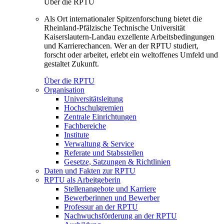
Über die RPTU
Als Ort internationaler Spitzenforschung bietet die
Rheinland-Pfälzische Technische Universität
Kaiserslautern-Landau exzellente Arbeitsbedingungen
und Karrierechancen. Wer an der RPTU studiert,
forscht oder arbeitet, erlebt ein weltoffenes Umfeld und
gestaltet Zukunft.
Über die RPTU
Organisation
Universitätsleitung
Hochschulgremien
Zentrale Einrichtungen
Fachbereiche
Institute
Verwaltung & Service
Referate und Stabsstellen
Gesetze, Satzungen & Richtlinien
Daten und Fakten zur RPTU
RPTU als Arbeitgeberin
Stellenangebote und Karriere
Bewerberinnen und Bewerber
Professur an der RPTU
Nachwuchsförderung an der RPTU