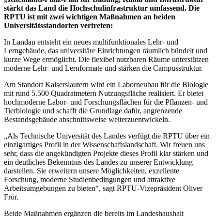
stärkt das Land die Hochschulinfrastruktur umfassend. Die
RPTU ist mit zwei wichtigen Maßnahmen an beiden
Universitätsstandorten vertreten:
In Landau entsteht ein neues multifunktionales Lehr‑ und
Lerngebäude, das universitäre Einrichtungen räumlich bündelt und
kurze Wege ermöglicht. Die flexibel nutzbaren Räume unterstützen
moderne Lehr‑ und Lernformate und stärken die Campusstruktur.
Am Standort Kaiserslautern wird ein Laborneubau für die Biologie
mit rund 5.500 Quadratmetern Nutzungsfläche realisiert. Er bietet
hochmoderne Labor‑ und Forschungsflächen für die Pflanzen‑ und
Tierbiologie und schafft die Grundlage dafür, angrenzende
Bestandsgebäude abschnittsweise weiterzuentwickeln.
„Als Technische Universität des Landes verfügt die RPTU über ein
einzigartiges Profil in der Wissenschaftslandschaft. Wir freuen uns
sehr, dass die angekündigten Projekte dieses Profil klar stärken und
ein deutliches Bekenntnis des Landes zu unserer Entwicklung
darstellen. Sie erweitern unsere Möglichkeiten, exzellente
Forschung, moderne Studienbedingungen und attraktive
Arbeitsumgebungen zu bieten“, sagt RPTU‑Vizepräsident Oliver
Frör.
Beide Maßnahmen ergänzen die bereits im Landeshaushalt