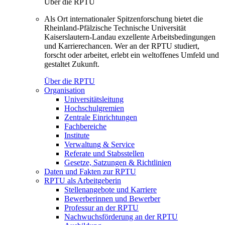
Über die RPTU
Als Ort internationaler Spitzenforschung bietet die
Rheinland-Pfälzische Technische Universität
Kaiserslautern-Landau exzellente Arbeitsbedingungen
und Karrierechancen. Wer an der RPTU studiert,
forscht oder arbeitet, erlebt ein weltoffenes Umfeld und
gestaltet Zukunft.
Über die RPTU
Organisation
Universitätsleitung
Hochschulgremien
Zentrale Einrichtungen
Fachbereiche
Institute
Verwaltung & Service
Referate und Stabsstellen
Gesetze, Satzungen & Richtlinien
Daten und Fakten zur RPTU
RPTU als Arbeitgeberin
Stellenangebote und Karriere
Bewerberinnen und Bewerber
Professur an der RPTU
Nachwuchsförderung an der RPTU