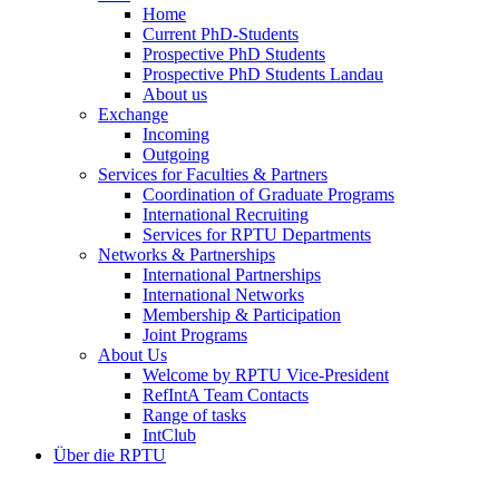
Home
Current PhD-Students
Prospective PhD Students
Prospective PhD Students Landau
About us
Exchange
Incoming
Outgoing
Services for Faculties & Partners
Coordination of Graduate Programs
International Recruiting
Services for RPTU Departments
Networks & Partnerships
International Partnerships
International Networks
Membership & Participation
Joint Programs
About Us
Welcome by RPTU Vice-President
RefIntA Team Contacts
Range of tasks
IntClub
Über die RPTU