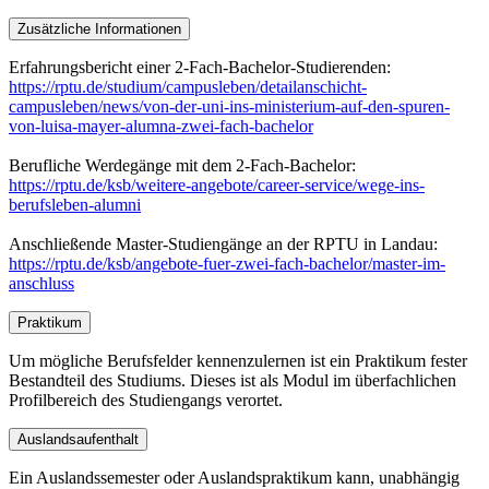
Zusätzliche Informationen
Erfahrungsbericht einer 2-Fach-Bachelor-Studierenden:
https://rptu.de/studium/campusleben/detailanschicht-
campusleben/news/von-der-uni-ins-ministerium-auf-den-spuren-
von-luisa-mayer-alumna-zwei-fach-bachelor
Berufliche Werdegänge mit dem 2-Fach-Bachelor:
https://rptu.de/ksb/weitere-angebote/career-service/wege-ins-
berufsleben-alumni
Anschließende Master-Studiengänge an der RPTU in Landau:
https://rptu.de/ksb/angebote-fuer-zwei-fach-bachelor/master-im-
anschluss
Praktikum
Um mögliche Berufsfelder kennenzulernen ist ein Praktikum fester
Bestandteil des Studiums. Dieses ist als Modul im überfachlichen
Profilbereich des Studiengangs verortet.
Auslandsaufenthalt
Ein Auslandssemester oder Auslandspraktikum kann, unabhängig