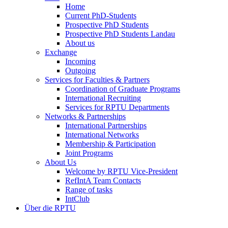
Home
Current PhD-Students
Prospective PhD Students
Prospective PhD Students Landau
About us
Exchange
Incoming
Outgoing
Services for Faculties & Partners
Coordination of Graduate Programs
International Recruiting
Services for RPTU Departments
Networks & Partnerships
International Partnerships
International Networks
Membership & Participation
Joint Programs
About Us
Welcome by RPTU Vice-President
RefIntA Team Contacts
Range of tasks
IntClub
Über die RPTU