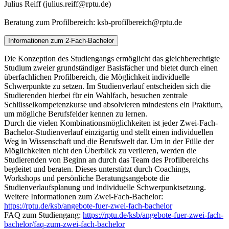
Julius Reiff (julius.reiff@rptu.de)
Beratung zum Profilbereich: ksb-profilbereich@rptu.de
Informationen zum 2-Fach-Bachelor
Die Konzeption des Studiengangs ermöglicht das gleichberechtigte
Studium zweier grundständiger Basisfächer und bietet durch einen
überfachlichen Profilbereich, die Möglichkeit individuelle
Schwerpunkte zu setzen. Im Studienverlauf entscheiden sich die
Studierenden hierbei für ein Wahlfach, besuchen zentrale
Schlüsselkompetenzkurse und absolvieren mindestens ein Praktium,
um mögliche Berufsfelder kennen zu lernen.
Durch die vielen Kombinationsmöglichkeiten ist jeder Zwei-Fach-
Bachelor-Studienverlauf einzigartig und stellt einen individuellen
Weg in Wissenschaft und die Berufswelt dar. Um in der Fülle der
Möglichkeiten nicht den Überblick zu verlieren, werden die
Studierenden von Beginn an durch das Team des Profilbereichs
begleitet und beraten. Dieses unterstützt durch Coachings,
Workshops und persönliche Beratungsangebote die
Studienverlaufsplanung und individuelle Schwerpunktsetzung.
Weitere Informationen zum Zwei-Fach-Bachelor:
https://rptu.de/ksb/angebote-fuer-zwei-fach-bachelor
FAQ zum Studiengang:
https://rptu.de/ksb/angebote-fuer-zwei-fach-
bachelor/faq-zum-zwei-fach-bachelor