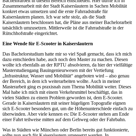
Bachelorarbeit in diesem Bereich entschieden. Hier durfte ich in
Zusammenarbeit mit der Stadt Kaiserslautern in Sachen Mobilität
konkret etwas umsetzen und die erste Fahrradstraße für
Kaiserslautern planen. Ich war sehr stolz, als die Stadt
Kaiserslautern beschlossen hat, die Pläne aus meiner Bachelorarbeit
tatsächlich umzusetzen. Mittlerweile ist die Fahrradstraße in der
Rütschhofstraße eingerichtet.
Eine Wende für E-Scooter in Kaiserslautern
Das Bachelorstudium hatte mir so viel Spaß gemacht, dass ich mich
dazu entschieden habe, auch noch den Master zu machen. Diesen
wollte ich ebenfalls an der RPTU absolvieren, da hier der vielfältige
Masterstudiengang Bauingenieurwesen mit der Vertiefung
„Infrastruktur, Wasser und Mobilität“ angeboten wird – also genau
der Bereich, in dem ich weiterarbeiten wollte. Auch in meiner
Masterarbeit ging es praxisnah zum Thema Mobilität weiter. Dieses
Mal habe ich mich mit einem Verkehrsmittel beschäftigt, das in
vielen Städten zu einem Problem geworden ist, dem E-Scooter.
Gerade in Kaiserslautern mit seiner hügeligen Topografie eignen
sich E-Scooter besonders gut, um die Höhenunterschiede einfach zu
überwinden. Aber viele kennen es: Die E-Scooter stehen am Ende
einer Fahrt teilweise mitten auf dem Gehweg oder der Fahrbahn.
Was in Städten wie München oder Berlin bereits gut funktionierte,
sollte nun auch für Kaiserslautern umgesetzt werden. In