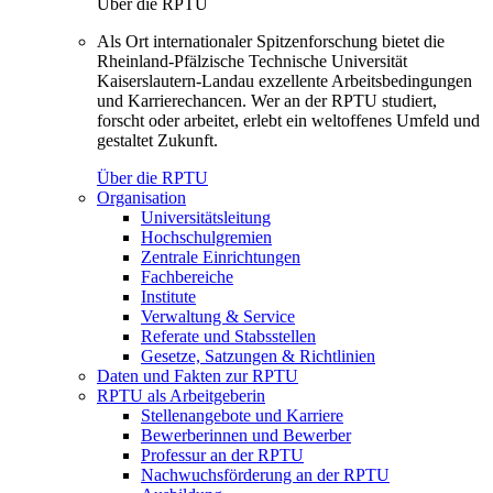
Über die RPTU
Als Ort internationaler Spitzenforschung bietet die
Rheinland-Pfälzische Technische Universität
Kaiserslautern-Landau exzellente Arbeitsbedingungen
und Karrierechancen. Wer an der RPTU studiert,
forscht oder arbeitet, erlebt ein weltoffenes Umfeld und
gestaltet Zukunft.
Über die RPTU
Organisation
Universitätsleitung
Hochschulgremien
Zentrale Einrichtungen
Fachbereiche
Institute
Verwaltung & Service
Referate und Stabsstellen
Gesetze, Satzungen & Richtlinien
Daten und Fakten zur RPTU
RPTU als Arbeitgeberin
Stellenangebote und Karriere
Bewerberinnen und Bewerber
Professur an der RPTU
Nachwuchsförderung an der RPTU