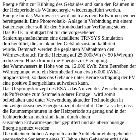
Energie führt zur Kühlung des Gebäudes und kann den Räumen in
der Heizperiode als Wärmeenergie wiederzugeführt werden.
Energie für das Warmwasser wird auch aus dem Erdwärmespeicher
bereitgestellt. Eine Photovoltaik- Anlage in Verbindung mit einem
Batteriespeicher soll für den Strombedarf zur Verfügung stehen.
Das IGTE in Stuttgart hat für die vorgesehenen
Sanierungsmaßnahmen eine detaillierte TRNSYS Simulation
durchgeführt, die am aktuellen Gebäudezustand kalibriert
wurde. Demnach werden die geplanten Maßnahmen den
Wärmeverbrauch für die Heizung auf 25.000kWh (< 50 kWh/qm)
reduzieren. Hinzu kommt die Energie zur Erzeugung
des Warmwassers in Höhe von ca. 12.000 kWh. Zum Betreiben der
Wärmepumpe wird ein Strombedarf von etwa 6.000 kWh/a
prognostiziert, so dass das Gebäude unter Berücksichtigung der PV
eine positive Energiebilanz aufweisen kann.
Das Ursprungskonzept des ESA - das Nutzen des Zwischenraums
als Pufferzone zum Sammeln solarer Erträge - wird somit
beibehalten und unter Verwendung aktueller Technologien in
ein zeitgenössisches Energiekonzept überführt. Die Tatsache, dass
die Raumtemperaturen in der Heizperiode zu gering und in der
Kühlperiode zu hoch sind, kann durch einen
saisonalen Erdwärmespeicher gepuffert und als überschüssige
Energie genutzt werden.
Die mit einem hohen Anspruch an die Architektur einhergehende
energetische Sanierung eines 33 Jahre alten Gebäudes erhält die