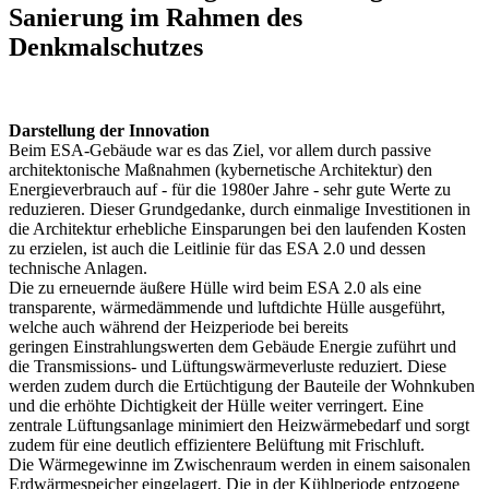
Sanierung im Rahmen des
Denkmalschutzes
Darstellung der Innovation
Beim ESA-Gebäude war es das Ziel, vor allem durch passive
architektonische Maßnahmen (kybernetische Architektur) den
Energieverbrauch auf - für die 1980er Jahre - sehr gute Werte zu
reduzieren. Dieser Grundgedanke, durch einmalige Investitionen in
die Architektur erhebliche Einsparungen bei den laufenden Kosten
zu erzielen, ist auch die Leitlinie für das ESA 2.0 und dessen
technische Anlagen.
Die zu erneuernde äußere Hülle wird beim ESA 2.0 als eine
transparente, wärmedämmende und luftdichte Hülle ausgeführt,
welche auch während der Heizperiode bei bereits
geringen Einstrahlungswerten dem Gebäude Energie zuführt und
die Transmissions- und Lüftungswärmeverluste reduziert. Diese
werden zudem durch die Ertüchtigung der Bauteile der Wohnkuben
und die erhöhte Dichtigkeit der Hülle weiter verringert. Eine
zentrale Lüftungsanlage minimiert den Heizwärmebedarf und sorgt
zudem für eine deutlich effizientere Belüftung mit Frischluft.
Die Wärmegewinne im Zwischenraum werden in einem saisonalen
Erdwärmespeicher eingelagert. Die in der Kühlperiode entzogene