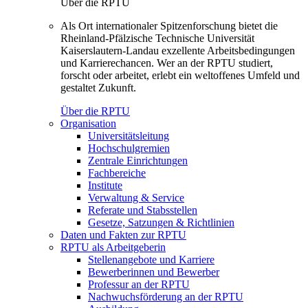
Über die RPTU
Als Ort internationaler Spitzenforschung bietet die
Rheinland-Pfälzische Technische Universität
Kaiserslautern-Landau exzellente Arbeitsbedingungen
und Karrierechancen. Wer an der RPTU studiert,
forscht oder arbeitet, erlebt ein weltoffenes Umfeld und
gestaltet Zukunft.
Über die RPTU
Organisation
Universitätsleitung
Hochschulgremien
Zentrale Einrichtungen
Fachbereiche
Institute
Verwaltung & Service
Referate und Stabsstellen
Gesetze, Satzungen & Richtlinien
Daten und Fakten zur RPTU
RPTU als Arbeitgeberin
Stellenangebote und Karriere
Bewerberinnen und Bewerber
Professur an der RPTU
Nachwuchsförderung an der RPTU