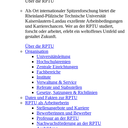
Über die RPTU
Als Ort internationaler Spitzenforschung bietet die
Rheinland-Pfälzische Technische Universität
Kaiserslautern-Landau exzellente Arbeitsbedingungen
und Karrierechancen. Wer an der RPTU studiert,
forscht oder arbeitet, erlebt ein weltoffenes Umfeld und
gestaltet Zukunft.
Über die RPTU
Organisation
Universitätsleitung
Hochschulgremien
Zentrale Einrichtungen
Fachbereiche
Institute
Verwaltung & Service
Referate und Stabsstellen
Gesetze, Satzungen & Richtlinien
Daten und Fakten zur RPTU
RPTU als Arbeitgeberin
Stellenangebote und Karriere
Bewerberinnen und Bewerber
Professur an der RPTU
Nachwuchsförderung an der RPTU