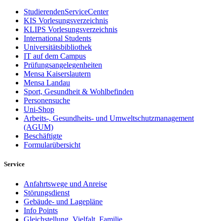
StudierendenServiceCenter
KIS Vorlesungsverzeichnis
KLIPS Vorlesungsverzeichnis
International Students
Universitätsbibliothek
IT auf dem Campus
Prüfungsangelegenheiten
Mensa Kaiserslautern
Mensa Landau
Sport, Gesundheit & Wohlbefinden
Personensuche
Uni-Shop
Arbeits-, Gesundheits- und Umweltschutzmanagement
(AGUM)
Beschäftigte
Formularübersicht
Service
Anfahrtswege und Anreise
Störungsdienst
Gebäude- und Lagepläne
Info Points
Gleichstellung, Vielfalt, Familie