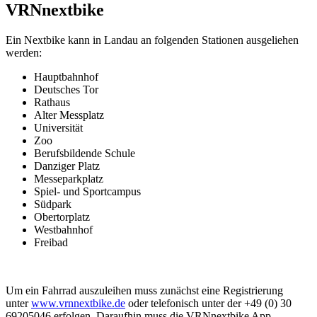
VRNnextbike
Ein Nextbike kann in Landau an folgenden Stationen ausgeliehen
werden:
Hauptbahnhof
Deutsches Tor
Rathaus
Alter Messplatz
Universität
Zoo
Berufsbildende Schule
Danziger Platz
Messeparkplatz
Spiel- und Sportcampus
Südpark
Obertorplatz
Westbahnhof
Freibad
Um ein Fahrrad auszuleihen muss zunächst eine Registrierung
unter
www.vrnnextbike.de
oder telefonisch unter der +49 (0) 30
69205046 erfolgen. Daraufhin muss die VRNnextbike App