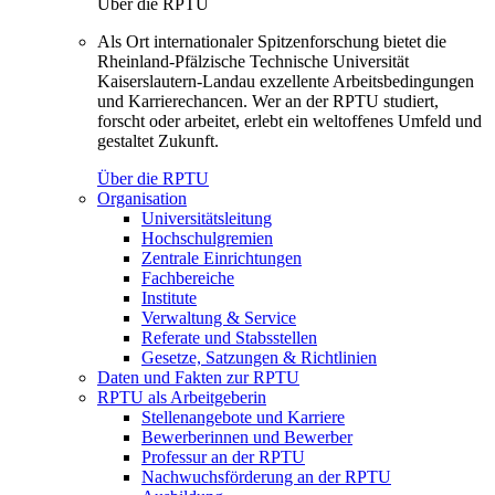
Über die RPTU
Als Ort internationaler Spitzenforschung bietet die
Rheinland-Pfälzische Technische Universität
Kaiserslautern-Landau exzellente Arbeitsbedingungen
und Karrierechancen. Wer an der RPTU studiert,
forscht oder arbeitet, erlebt ein weltoffenes Umfeld und
gestaltet Zukunft.
Über die RPTU
Organisation
Universitätsleitung
Hochschulgremien
Zentrale Einrichtungen
Fachbereiche
Institute
Verwaltung & Service
Referate und Stabsstellen
Gesetze, Satzungen & Richtlinien
Daten und Fakten zur RPTU
RPTU als Arbeitgeberin
Stellenangebote und Karriere
Bewerberinnen und Bewerber
Professur an der RPTU
Nachwuchsförderung an der RPTU