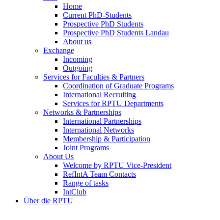
Home
Current PhD-Students
Prospective PhD Students
Prospective PhD Students Landau
About us
Exchange
Incoming
Outgoing
Services for Faculties & Partners
Coordination of Graduate Programs
International Recruiting
Services for RPTU Departments
Networks & Partnerships
International Partnerships
International Networks
Membership & Participation
Joint Programs
About Us
Welcome by RPTU Vice-President
RefIntA Team Contacts
Range of tasks
IntClub
Über die RPTU