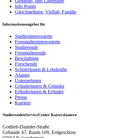
Gebäude- und Lagepläne
Info Points
Gleichstellung, Vielfalt, Familie
Informationsangebot für
Studieninteressierte
Fernstudieninteressierte
Studierende
Fernstudierende
Beschäftigte
Forschende
SchülerInnen & Lehrkräfte
Alumni
Unternehmen
Gründerinnen & Gründer
Erfinderinnen & Erfinder
Presse
Karriere
StudierendenServiceCenter Kaiserslautern
Gottlieb-Daimler-Straße
Gebäude 47, Raum 109, Erdgeschoss
67663 Kaiserslautern