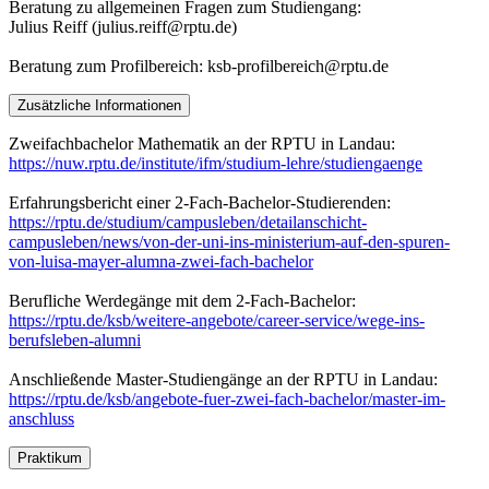
Beratung zu allgemeinen Fragen zum Studiengang:
Julius Reiff (julius.reiff@rptu.de)
Beratung zum Profilbereich: ksb-profilbereich@rptu.de
Zusätzliche Informationen
Zweifachbachelor Mathematik an der RPTU in Landau:
https://nuw.rptu.de/institute/ifm/studium-lehre/studiengaenge
Erfahrungsbericht einer 2-Fach-Bachelor-Studierenden:
https://rptu.de/studium/campusleben/detailanschicht-
campusleben/news/von-der-uni-ins-ministerium-auf-den-spuren-
von-luisa-mayer-alumna-zwei-fach-bachelor
Berufliche Werdegänge mit dem 2-Fach-Bachelor:
https://rptu.de/ksb/weitere-angebote/career-service/wege-ins-
berufsleben-alumni
Anschließende Master-Studiengänge an der RPTU in Landau:
https://rptu.de/ksb/angebote-fuer-zwei-fach-bachelor/master-im-
anschluss
Praktikum