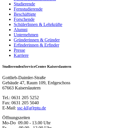
Studierende
Fernstudierende
Beschäftigte
Forschende
SchülerInnen & Lehrkräfte
Alumni
Unternehmen
Gründerinnen & Gründer
Erfinderinnen & Erfinder
Presse
Karriere
StudierendenServiceCenter Kaiserslautern
Gottlieb-Daimler-Straße
Gebäude 47, Raum 109, Erdgeschoss
67663 Kaiserslautern
Tel.: 0631 205 5252
Fax: 0631 205 5040
E-Mail:
ssc-kl[at]rptu.de
Öffnungszeiten
Mo-Do 09.00 - 13.00 Uhr
Fr 09.00 - 12.00 Uhr