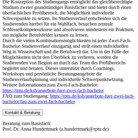
Die Konzeption des Studiengangs ermöglicht das gleichberechtigte
Studium zweier grundständiger Basisfächer und bietet durch einen
überfachlichen Profilbereich, die Möglichkeit individuelle
Schwerpunkte zu setzen. Im Studienverlauf entscheiden sich die
Studierenden hierbei für ein Wahlfach, besuchen zentrale
Schlüsselkompetenzkurse und absolvieren mindestens ein Praktium,
um mögliche Berufsfelder kennen zu lernen.
Durch die vielen Kombinationsmöglichkeiten ist jeder Zwei-Fach-
Bachelor-Studienverlauf einzigartig und stellt einen individuellen
Weg in Wissenschaft und die Berufswelt dar. Um in der Fülle der
Möglichkeiten nicht den Überblick zu verlieren, werden die
Studierenden von Beginn an durch das Team des Profilbereichs
begleitet und beraten. Dieses unterstützt durch Coachings,
Workshops und persönliche Beratungsangebote die
Studienverlaufsplanung und individuelle Schwerpunktsetzung.
Weitere Informationen zum Zwei-Fach-Bachelor:
https://rptu.de/ksb/angebote-fuer-zwei-fach-bachelor
FAQ zum Studiengang:
https://rptu.de/ksb/angebote-fuer-zwei-fach-
bachelor/faq-zum-zwei-fach-bachelor
Kontakt & Beratung
Beratung zum Basisfach:
Prof. Dr. Anna Hundertmark (a.hundertmark@rptu.de)