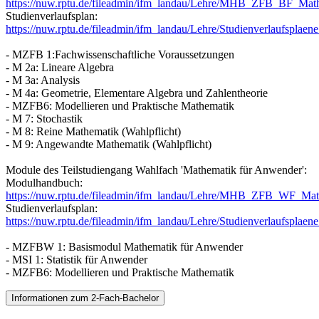
https://nuw.rptu.de/fileadmin/ifm_landau/Lehre/MHB_ZFB_BF_Mat
Studienverlaufsplan:
https://nuw.rptu.de/fileadmin/ifm_landau/Lehre/Studienverlaufspl
- MZFB 1:Fachwissenschaftliche Voraussetzungen
- M 2a: Lineare Algebra
- M 3a: Analysis
- M 4a: Geometrie, Elementare Algebra und Zahlentheorie
- MZFB6: Modellieren und Praktische Mathematik
- M 7: Stochastik
- M 8: Reine Mathematik (Wahlpflicht)
- M 9: Angewandte Mathematik (Wahlpflicht)
Module des Teilstudiengang Wahlfach 'Mathematik für Anwender':
Modulhandbuch:
https://nuw.rptu.de/fileadmin/ifm_landau/Lehre/MHB_ZFB_WF_Mat
Studienverlaufsplan:
https://nuw.rptu.de/fileadmin/ifm_landau/Lehre/Studienverlaufsp
- MZFBW 1: Basismodul Mathematik für Anwender
- MSI 1: Statistik für Anwender
- MZFB6: Modellieren und Praktische Mathematik
Informationen zum 2-Fach-Bachelor