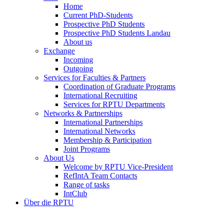
Home
Current PhD-Students
Prospective PhD Students
Prospective PhD Students Landau
About us
Exchange
Incoming
Outgoing
Services for Faculties & Partners
Coordination of Graduate Programs
International Recruiting
Services for RPTU Departments
Networks & Partnerships
International Partnerships
International Networks
Membership & Participation
Joint Programs
About Us
Welcome by RPTU Vice-President
RefIntA Team Contacts
Range of tasks
IntClub
Über die RPTU