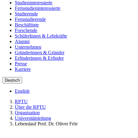
Studieninteressierte
Fernstudieninteressierte
Studierende
Fernstudierende
Beschäftigte
Forschende
SchülerInnen & Lehrkräfte
Alumni
Unternehmen
Gründerinnen & Gründer
Erfinderinnen & Erfinder
Presse
Karriere
Deutsch
English
RPTU
Über die RPTU
Organisation
Universitätsleitung
Lebenslauf Prof. Dr. Oliver Frör