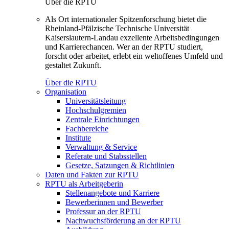
Über die RPTU
Als Ort internationaler Spitzenforschung bietet die
Rheinland-Pfälzische Technische Universität
Kaiserslautern-Landau exzellente Arbeitsbedingungen
und Karrierechancen. Wer an der RPTU studiert,
forscht oder arbeitet, erlebt ein weltoffenes Umfeld und
gestaltet Zukunft.
Über die RPTU
Organisation
Universitätsleitung
Hochschulgremien
Zentrale Einrichtungen
Fachbereiche
Institute
Verwaltung & Service
Referate und Stabsstellen
Gesetze, Satzungen & Richtlinien
Daten und Fakten zur RPTU
RPTU als Arbeitgeberin
Stellenangebote und Karriere
Bewerberinnen und Bewerber
Professur an der RPTU
Nachwuchsförderung an der RPTU