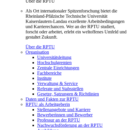
Über die RPTU
Als Ort internationaler Spitzenforschung bietet die
Rheinland-Pfälzische Technische Universität
Kaiserslautern-Landau exzellente Arbeitsbedingungen
und Karrierechancen. Wer an der RPTU studiert,
forscht oder arbeitet, erlebt ein weltoffenes Umfeld und
gestaltet Zukunft.
Über die RPTU
Organisation
Universitätsleitung
Hochschulgremien
Zentrale Einrichtungen
Fachbereiche
Institute
Verwaltung & Service
Referate und Stabsstellen
Gesetze, Satzungen & Richtlinien
Daten und Fakten zur RPTU
RPTU als Arbeitgeberin
Stellenangebote und Karriere
Bewerberinnen und Bewerber
Professur an der RPTU
Nachwuchsförderung an der RPTU