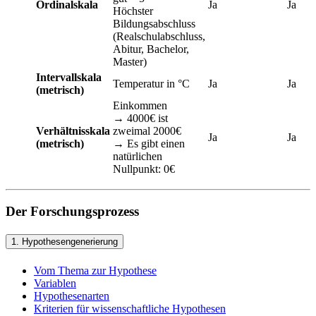
Ordinalskala
Ja
Ja
Höchster
Bildungsabschluss
(Realschulabschluss,
Abitur, Bachelor,
Master)
Intervallskala
Temperatur in °C
Ja
Ja
(metrisch)
Einkommen
→ 4000€ ist
Verhältnisskala
zweimal 2000€
Ja
Ja
(metrisch)
→ Es gibt einen
natürlichen
Nullpunkt: 0€
Der Forschungsprozess
1. Hypothesengenerierung
Vom Thema zur Hypothese
Variablen
Hypothesenarten
Kriterien für wissenschaftliche Hypothesen