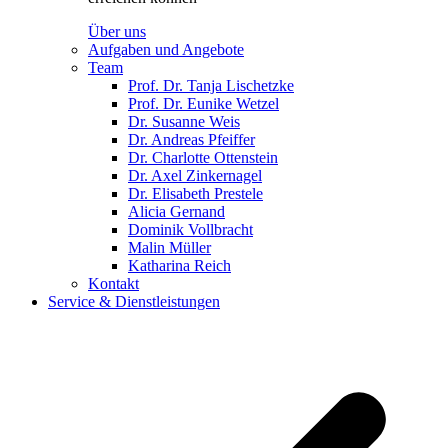
Über uns
Aufgaben und Angebote
Team
Prof. Dr. Tanja Lischetzke
Prof. Dr. Eunike Wetzel
Dr. Susanne Weis
Dr. Andreas Pfeiffer
Dr. Charlotte Ottenstein
Dr. Axel Zinkernagel
Dr. Elisabeth Prestele
Alicia Gernand
Dominik Vollbracht
Malin Müller
Katharina Reich
Kontakt
Service & Dienstleistungen