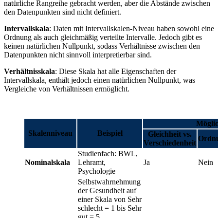
natürliche Rangreihe gebracht werden, aber die Abstände zwischen
den Datenpunkten sind nicht definiert.
Intervallskala
: Daten mit Intervallskalen-Niveau haben sowohl eine
Ordnung als auch gleichmäßig verteilte Intervalle. Jedoch gibt es
keinen natürlichen Nullpunkt, sodass Verhältnisse zwischen den
Datenpunkten nicht sinnvoll interpretierbar sind.
Verhältnisskala
: Diese Skala hat alle Eigenschaften der
Intervallskala, enthält jedoch einen natürlichen Nullpunkt, was
Vergleiche von Verhältnissen ermöglicht.
Mögli
Skalenniveau
Beispiel
Gleichheit vs.
Ordn
Verschiedenheit
Studienfach: BWL,
Nominalskala
Lehramt,
Ja
Nein
Psychologie
Selbstwahrnehmung
der Gesundheit auf
einer Skala von Sehr
schlecht = 1 bis Sehr
gut = 5