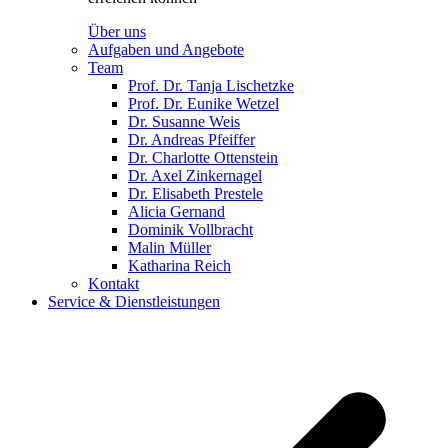
Über uns
Aufgaben und Angebote
Team
Prof. Dr. Tanja Lischetzke
Prof. Dr. Eunike Wetzel
Dr. Susanne Weis
Dr. Andreas Pfeiffer
Dr. Charlotte Ottenstein
Dr. Axel Zinkernagel
Dr. Elisabeth Prestele
Alicia Gernand
Dominik Vollbracht
Malin Müller
Katharina Reich
Kontakt
Service & Dienstleistungen