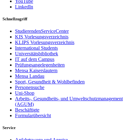
YouTube
LinkedIn
Schnellzugriff
StudierendenServiceCenter
KIS Vorlesungsverzeichnis
KLIPS Vorlesungsverzeichnis
International Students
Universitätsbibliothek
IT auf dem Campus
Prüfungsangelegenheiten
Mensa Kaiserslautern
Mensa Landau
Sport, Gesundheit & Wohlbefinden
Personensuche
Uni-Shop
Arbeits-, Gesundheits- und Umweltschutzmanagement
(AGUM)
Beschäftigte
Formularübersicht
Service
Anfahrtswege und Anreise