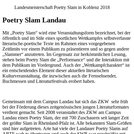
Landesmeisterschaft Poetry Slam in Koblenz 2018
Poetry Slam Landau
Mit „Poetry Slam“ wird eine Veranstaltungsform bezeichnet, bei der
öffentlich und im Stile eines sportlichen Wettkampfes selbstverfasste
literarische-poetische Texte im Rahmen eines vorgegebenen
Zeitlimits vor einem Publikum zu präsentieren und so gegen andere
„Slammer“ anzutreten. Im Gegensatz zur herkömmlichen Lesung,
stehen beim Poetry Slam die „Performance“ und die Interaktion mit
dem Publikum im Vordergrund. Auch der „Wettkampfcharakter“ ist
ein entscheidendes Element dieser aktuellen literarischen
Kulturveranstaltung, die inzwischen auch die Fernsehsender,
Buchmessen und Literaturfestivals erobert haben.
Gemeinsam mit dem Campus Landau hat sich das ZKW sehr früh
bei der Förderung dieses zeitgenössischen jungen Literaturformates
verdient gemacht. Seit 2008 veranstaltet des ZKW am Campus
Landau einen Poetry Slam, der mit 700 Zuschauern seit langer Zeit
der größte Slam in Rheinland-Pfalz ist. Alle bekannten Slam-Größen
sind hier aufgetreten. Arte hat viele der Landauer Poetry Slams auf
ARTE web.tv übertragen und auch der SWR war regelmäßig mit