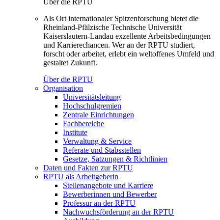
Über die RPTU
Als Ort internationaler Spitzenforschung bietet die
Rheinland-Pfälzische Technische Universität
Kaiserslautern-Landau exzellente Arbeitsbedingungen
und Karrierechancen. Wer an der RPTU studiert,
forscht oder arbeitet, erlebt ein weltoffenes Umfeld und
gestaltet Zukunft.
Über die RPTU
Organisation
Universitätsleitung
Hochschulgremien
Zentrale Einrichtungen
Fachbereiche
Institute
Verwaltung & Service
Referate und Stabsstellen
Gesetze, Satzungen & Richtlinien
Daten und Fakten zur RPTU
RPTU als Arbeitgeberin
Stellenangebote und Karriere
Bewerberinnen und Bewerber
Professur an der RPTU
Nachwuchsförderung an der RPTU