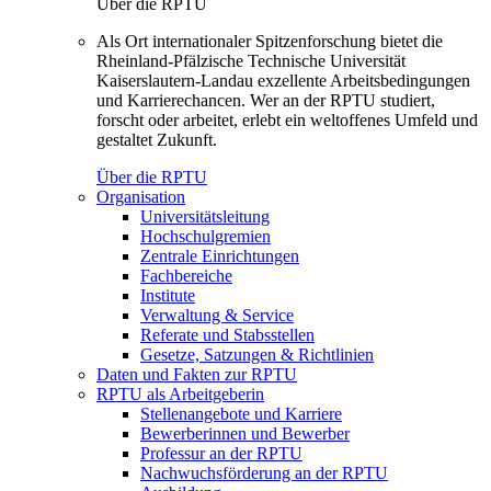
Über die RPTU
Als Ort internationaler Spitzenforschung bietet die
Rheinland-Pfälzische Technische Universität
Kaiserslautern-Landau exzellente Arbeitsbedingungen
und Karrierechancen. Wer an der RPTU studiert,
forscht oder arbeitet, erlebt ein weltoffenes Umfeld und
gestaltet Zukunft.
Über die RPTU
Organisation
Universitätsleitung
Hochschulgremien
Zentrale Einrichtungen
Fachbereiche
Institute
Verwaltung & Service
Referate und Stabsstellen
Gesetze, Satzungen & Richtlinien
Daten und Fakten zur RPTU
RPTU als Arbeitgeberin
Stellenangebote und Karriere
Bewerberinnen und Bewerber
Professur an der RPTU
Nachwuchsförderung an der RPTU