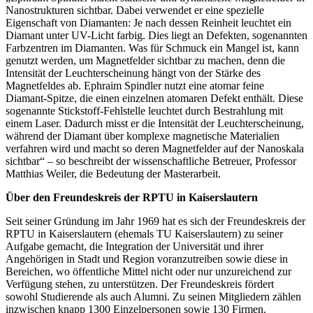
Nanostrukturen sichtbar. Dabei verwendet er eine spezielle
Eigenschaft von Diamanten: Je nach dessen Reinheit leuchtet ein
Diamant unter UV-Licht farbig. Dies liegt an Defekten, sogenannten
Farbzentren im Diamanten. Was für Schmuck ein Mangel ist, kann
genutzt werden, um Magnetfelder sichtbar zu machen, denn die
Intensität der Leuchterscheinung hängt von der Stärke des
Magnetfeldes ab. Ephraim Spindler nutzt eine atomar feine
Diamant-Spitze, die einen einzelnen atomaren Defekt enthält. Diese
sogenannte Stickstoff-Fehlstelle leuchtet durch Bestrahlung mit
einem Laser. Dadurch misst er die Intensität der Leuchterscheinung,
während der Diamant über komplexe magnetische Materialien
verfahren wird und macht so deren Magnetfelder auf der Nanoskala
sichtbar“ – so beschreibt der wissenschaftliche Betreuer, Professor
Matthias Weiler, die Bedeutung der Masterarbeit.
Über den Freundeskreis der RPTU in Kaiserslautern
Seit seiner Gründung im Jahr 1969 hat es sich der Freundeskreis der
RPTU in Kaiserslautern (ehemals TU Kaiserslautern) zu seiner
Aufgabe gemacht, die Integration der Universität und ihrer
Angehörigen in Stadt und Region voranzutreiben sowie diese in
Bereichen, wo öffentliche Mittel nicht oder nur unzureichend zur
Verfügung stehen, zu unterstützen. Der Freundeskreis fördert
sowohl Studierende als auch Alumni. Zu seinen Mitgliedern zählen
inzwischen knapp 1300 Einzelpersonen sowie 130 Firmen.