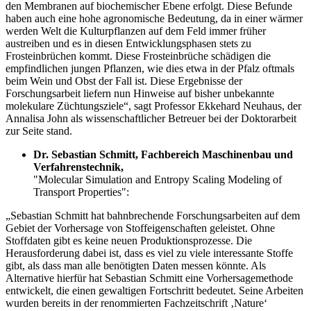
den Membranen auf biochemischer Ebene erfolgt. Diese Befunde
haben auch eine hohe agronomische Bedeutung, da in einer wärmer
werden Welt die Kulturpflanzen auf dem Feld immer früher
austreiben und es in diesen Entwicklungs­phasen stets zu
Frosteinbrüchen kommt. Diese Frosteinbrüche schädigen die
empfindlichen jungen Pflanzen, wie dies etwa in der Pfalz oftmals
beim Wein und Obst der Fall ist. Diese Ergebnisse der
Forschungsarbeit liefern nun Hinweise auf bisher unbekannte
molekulare Züchtungsziele“, sagt Professor Ekkehard Neuhaus, der
Annalisa John als wissenschaftlicher Betreuer bei der Doktorarbeit
zur Seite stand.
Dr. Sebastian Schmitt, Fachbereich Maschinenbau und
Verfahrenstechnik,
"Molecular Simulation and Entropy Scaling Modeling of
Transport Properties":
„Sebastian Schmitt hat bahnbrechende Forschungsarbeiten auf dem
Gebiet der Vorhersage von Stoffeigenschaften geleistet. Ohne
Stoffdaten gibt es keine neuen Produktionsprozesse. Die
Herausforderung dabei ist, dass es viel zu viele interessante Stoffe
gibt, als dass man alle benötigten Daten messen könnte. Als
Alternative hierfür hat Sebastian Schmitt eine Vorhersagemethode
entwickelt, die einen gewaltigen Fortschritt bedeutet. Seine Arbeiten
wurden bereits in der renommierten Fachzeitschrift ‚Nature‘