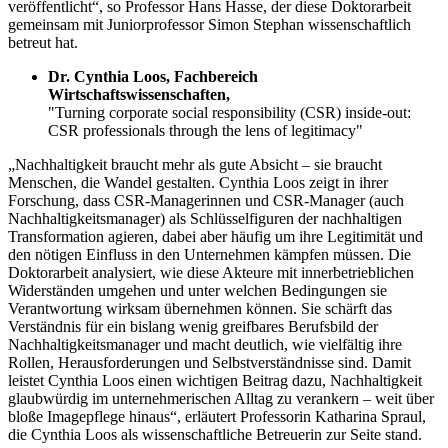
veröffentlicht“, so Professor Hans Hasse, der diese Doktorarbeit
gemeinsam mit Juniorprofessor Simon Stephan wissenschaftlich
betreut hat.
Dr. Cynthia Loos, Fachbereich
Wirtschaftswissenschaften,
"Turning corporate social responsibility (CSR) inside-out:
CSR professionals through the lens of legitimacy"
„Nachhaltigkeit braucht mehr als gute Absicht – sie braucht
Menschen, die Wandel gestalten. Cynthia Loos zeigt in ihrer
Forschung, dass CSR-Managerinnen und CSR-Manager (auch
Nachhaltigkeitsmanager) als Schlüsselfiguren der nachhaltigen
Transformation agieren, dabei aber häufig um ihre Legitimität und
den nötigen Einfluss in den Unternehmen kämpfen müssen. Die
Doktorarbeit analysiert, wie diese Akteure mit innerbetrieblichen
Widerständen umgehen und unter welchen Bedingungen sie
Verantwortung wirksam übernehmen können. Sie schärft das
Verständnis für ein bislang wenig greifbares Berufsbild der
Nachhaltigkeitsmanager und macht deutlich, wie vielfältig ihre
Rollen, Herausforderungen und Selbstverständnisse sind. Damit
leistet Cynthia Loos einen wichtigen Beitrag dazu, Nachhaltigkeit
glaubwürdig im unternehmerischen Alltag zu verankern – weit über
bloße Imagepflege hinaus“, erläutert Professorin Katharina Spraul,
die Cynthia Loos als wissenschaftliche Betreuerin zur Seite stand.