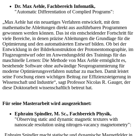
Dr. Max Aehle, Fachbereich Infomatik,
"Automatic Differentiation of Complied Programs":
„Max Aehle hat ein neuartiges Verfahren entwickelt, mit dem
mathematische Ableitungen direkt aus ausführbaren Programmen
gewonnen werden können. Das ist ein entscheidender Fortschritt für
viele Bereiche, in denen präzise Ableitungen die Grundlage für die
Optimierung und den automatisierten Entwurf bilden. Ob bei der
Entwicklung in der Bildrekonstruktion der Protonentomographie, im
Flugzeugentwurf oder im Anwendungsfeld des Trainings für das
maschinelle Lernen: Die Methode von Max Aehle ermöglicht es,
bestehende Software ohne aufwändige Neuprogrammierung für
moderne Optimierungsverfahren nutzbar zu machen. Damit leistet
seine Forschung einen wichtigen Beitrag zur Effizienzsteigerung in
Wissenschaft und Industrie“, sagt Professor Nicolas R. Gauger, der
diese Doktorarbeit wissenschaftlich betreut hat.
Für seine Masterarbeit wird ausgezeichnet:
Ephraim Spindler, M. Sc., Fachbereich Physik,
"Observing static and dynamic magnetic textures with
nanoscale resolution using nitrogen-vacancy magnetometry":
„Ephraim Spindler macht statische und dynamische Magnetfelder in