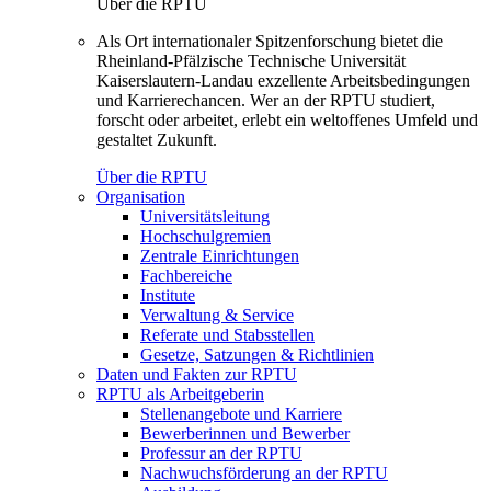
Über die RPTU
Als Ort internationaler Spitzenforschung bietet die
Rheinland-Pfälzische Technische Universität
Kaiserslautern-Landau exzellente Arbeitsbedingungen
und Karrierechancen. Wer an der RPTU studiert,
forscht oder arbeitet, erlebt ein weltoffenes Umfeld und
gestaltet Zukunft.
Über die RPTU
Organisation
Universitätsleitung
Hochschulgremien
Zentrale Einrichtungen
Fachbereiche
Institute
Verwaltung & Service
Referate und Stabsstellen
Gesetze, Satzungen & Richtlinien
Daten und Fakten zur RPTU
RPTU als Arbeitgeberin
Stellenangebote und Karriere
Bewerberinnen und Bewerber
Professur an der RPTU
Nachwuchsförderung an der RPTU